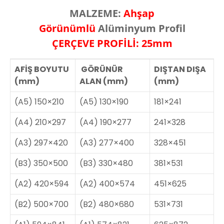
MALZEME:
Ahşap
Görünümlü
Alüminyum Profil
ÇERÇEVE PROFİLİ: 25mm
AFİŞ BOYUTU
GÖRÜNÜR
DIŞTAN DIŞA
(mm)
ALAN (mm)
(mm)
(A5) 150×210
(A5) 130×190
181×241
(A4) 210×297
(A4) 190×277
241×328
(A3) 297×420
(A3) 277×400
328×451
(B3) 350×500
(B3) 330×480
381×531
(A2) 420×594
(A2) 400×574
451×625
(B2) 500×700
(B2) 480×680
531×731