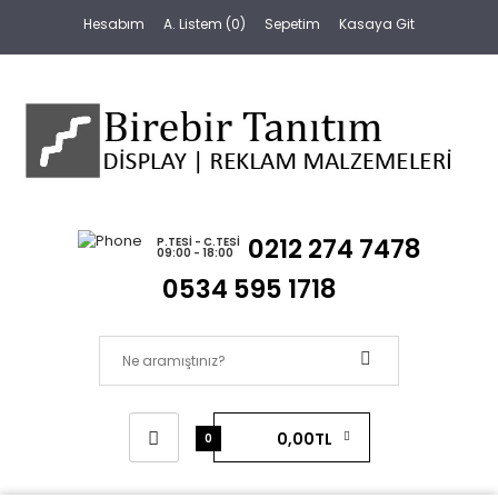
Hesabım
A. Listem (0)
Sepetim
Kasaya Git
0212 274 7478
P.TESI - C.TESI
09:00 - 18:00
0534 595 1718
0,00TL
0