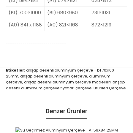
(A1) 594×841
(A1) 574×821
625×872
(B1) 700×1000
(B1) 680×980
731×1031
(A0) 841 x 1188
(A0) 821×1168
872×1219
-----------------------------
Etiketler:
ahşap desenli alüminyum çerçeve - b1 70x100
25mm
,
ahşap desenli alüminyum çerçeve
,
alüminyum
çerçeve
,
ahşap desenli alüminyum çerçeve modelleri
,
ahşap
desenli alüminyum çerçeve fiyatları çerçeve
,
ürünleri Çerçeve
Benzer Ürünler