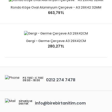
Rondo Köşe Oval Alüminyum Çerçeve - A3 29X42 32MM
663,79TL
Gergi - Germe Çerçeve A3 29X42CM
280,27TL
PZ.TESI - C.TESI
0212 274 7478
09:00 - 18:00
SIPARIŞ VE
info@birebirtanitim.com
DESTEK