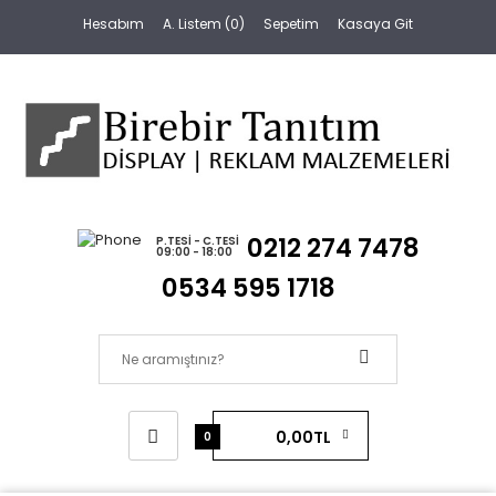
Hesabım
A. Listem (0)
Sepetim
Kasaya Git
0212 274 7478
P.TESI - C.TESI
09:00 - 18:00
0534 595 1718
0,00TL
0