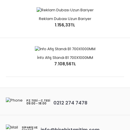
Reklam Dubası Uzun Bariyer
1.156,33TL
İnfo Afiş Standı B1 700X1000MM
7.108,56TL
PZ.TESI - C.TESI
0212 274 7478
09:00 - 18:00
SIPARIŞ VE
info@birebirtanitim.com