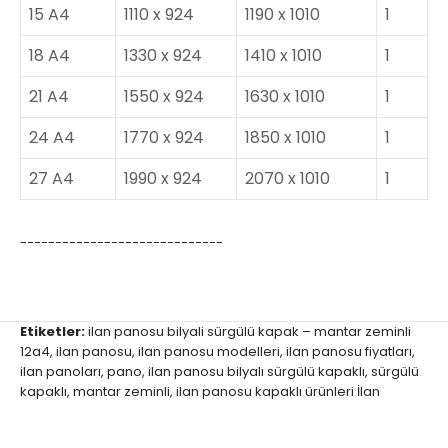
15 A4
1110 x 924
1190 x 1010
1
18 A4
1330 x 924
1410 x 1010
1
21 A4
1550 x 924
1630 x 1010
1
24 A4
1770 x 924
1850 x 1010
1
27 A4
1990 x 924
2070 x 1010
1
-----------------------------
Etiketler:
ilan panosu bilyali sürgülü kapak – mantar zeminli
12a4
,
ilan panosu
,
ilan panosu modelleri
,
ilan panosu fiyatları
,
ilan panoları
,
pano
,
ilan panosu bilyalı sürgülü kapaklı
,
sürgülü
kapaklı
,
mantar zeminli
,
ilan panosu kapaklı ürünleri İlan