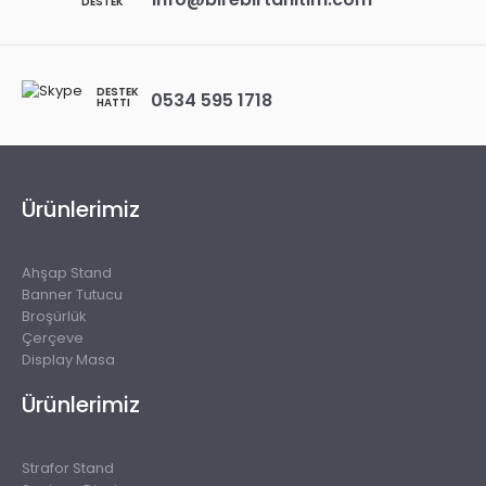
DESTEK
DESTEK
0534 595 1718
HATTI
Ürünlerimiz
Ahşap Stand
Banner Tutucu
Broşürlük
Çerçeve
Display Masa
Ürünlerimiz
Strafor Stand