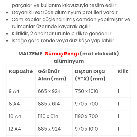
parçalar ve kullanım kılavuzuyla teslim edilir.
Dayanıklı extrüde aluminyum profilleri vardır.
Cam kapılar güçlendirilmiş camdan yapılmıştır ve
rulmanlar üzerinde kayarak açılır.
Kilitlidir, 2 anahtar ürünle birlikte gönderilir.
İsteğe göre rondo veya düz köşe yapılabilir.
MALZEME:
Gümüş Rengi
(mat eloksallı)
alüminyum
Kapasite
Görünür
Dıştan Dışa
Kilit
Alan (mm)
(Y*X) (mm)
9 A4
665 x 924
750 x 1010
1
8 A4
885 x 614
970 x 700
1
10 A4
1110 x 614
1190 x 700
1
12 A4
885 x 924
970 x 1010
1