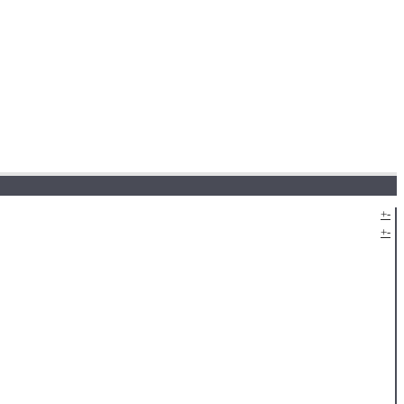
+
-
+
-