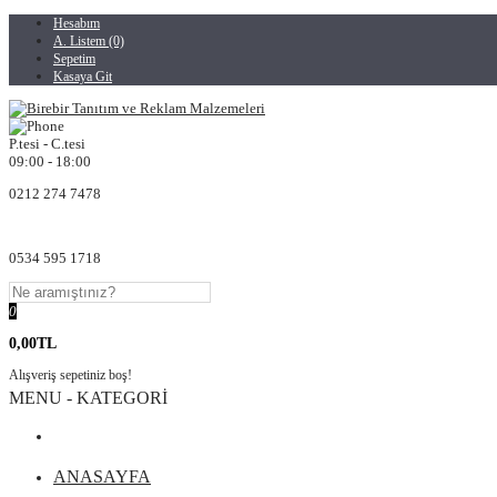
Hesabım
A. Listem (0)
Sepetim
Kasaya Git
P.tesi - C.tesi
09:00 - 18:00
0212 274 7478
0534 595 1718
0
0,00TL
Alışveriş sepetiniz boş!
MENU - KATEGORİ
ANASAYFA