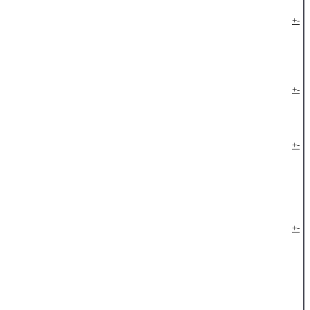
+
-
+
-
+
-
+
-