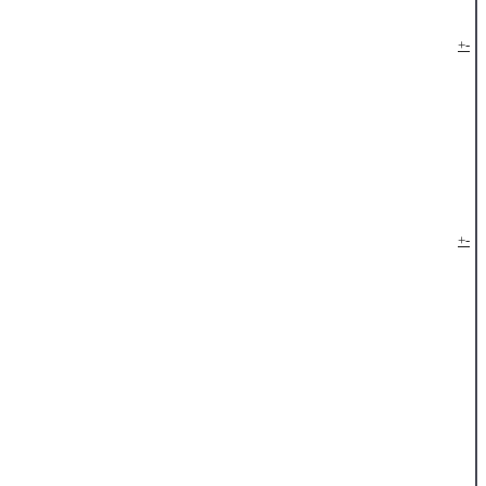
+
-
+
-