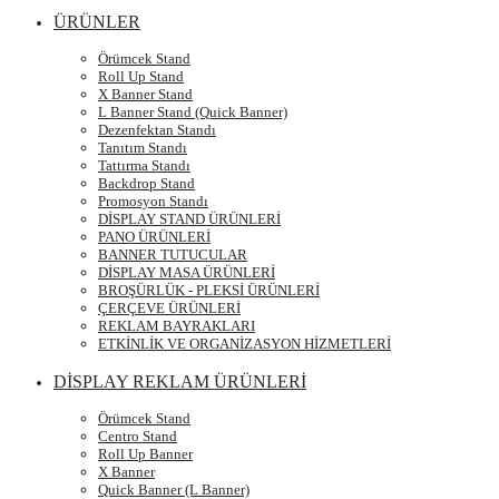
ÜRÜNLER
Örümcek Stand
Roll Up Stand
X Banner Stand
L Banner Stand (Quick Banner)
Dezenfektan Standı
Tanıtım Standı
Tattırma Standı
Backdrop Stand
Promosyon Standı
DİSPLAY STAND ÜRÜNLERİ
PANO ÜRÜNLERİ
BANNER TUTUCULAR
DİSPLAY MASA ÜRÜNLERİ
BROŞÜRLÜK - PLEKSİ ÜRÜNLERİ
ÇERÇEVE ÜRÜNLERİ
REKLAM BAYRAKLARI
ETKİNLİK VE ORGANİZASYON HİZMETLERİ
DİSPLAY REKLAM ÜRÜNLERİ
Örümcek Stand
Centro Stand
Roll Up Banner
X Banner
Quick Banner (L Banner)