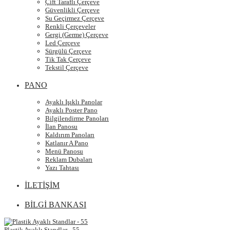
Çift Taraflı Çerçeve
Güvenlikli Çerçeve
Su Geçirmez Çerçeve
Renkli Çerçeveler
Gergi (Germe) Çerçeve
Led Çerçeve
Sürgülü Çerçeve
Tik Tak Çerçeve
Tekstil Çerçeve
PANO
Ayaklı Işıklı Panolar
Ayaklı Poster Pano
Bilgilendirme Panoları
İlan Panosu
Kaldırım Panoları
Katlanır A Pano
Menü Panosu
Reklam Dubaları
Yazı Tahtası
İLETİŞİM
BİLGİ BANKASI
Plastik Ayaklı Standlar - 55