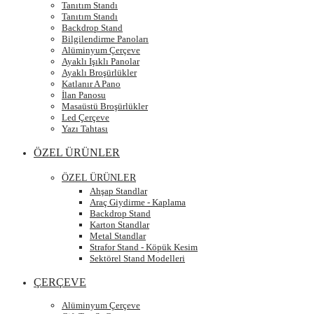
Tanıtım Standı
Tanıtım Standı
Backdrop Stand
Bilgilendirme Panoları
Alüminyum Çerçeve
Ayaklı Işıklı Panolar
Ayaklı Broşürlükler
Katlanır A Pano
İlan Panosu
Masaüstü Broşürlükler
Led Çerçeve
Yazı Tahtası
ÖZEL ÜRÜNLER
ÖZEL ÜRÜNLER
Ahşap Standlar
Araç Giydirme - Kaplama
Backdrop Stand
Karton Standlar
Metal Standlar
Strafor Stand - Köpük Kesim
Sektörel Stand Modelleri
ÇERÇEVE
Alüminyum Çerçeve