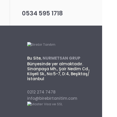
0534 595 1718
Bu Site,
NURMETSAN GRUP
Bünyesinde yer almaktadır.
Sinanpaşa Mh., Şair Nedim Cd.,
Köşeli Sk., No:5-7, D:4, Beşiktaş/
İstanbul
0212 274 7478
info@birebirtanitim.com