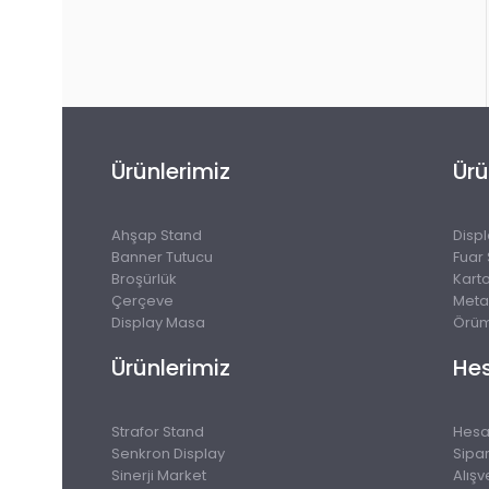
Ürünlerimiz
Ürü
Ahşap Stand
Disp
Banner Tutucu
Fuar
Broşürlük
Kart
Çerçeve
Meta
Display Masa
Örüm
Ürünlerimiz
He
Strafor Stand
Hes
Senkron Display
Sipar
Sinerji Market
Alışv