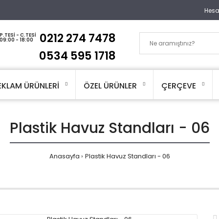
Hes
0212 274 7478
P.TESI - C.TESI
09:00 - 18:00
0534 595 1718
EKLAM ÜRÜNLERİ
ÖZEL ÜRÜNLER
ÇERÇEVE
Plastik Havuz Standları - 06
Anasayfa
Plastik Havuz Standları - 06