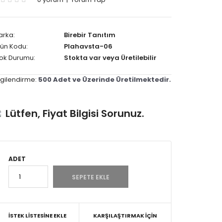
arka:
Birebir Tanıtım
ün Kodu:
Plahavsta-06
tok Durumu:
Stokta var veya Üretilebilir
lgilendirme:
500 Adet ve Üzerinde Üretilmektedir.
Lütfen, Fiyat Bilgisi Sorunuz.
ADET
İSTEK LISTESINE EKLE
KARŞILAŞTIRMAK İÇIN