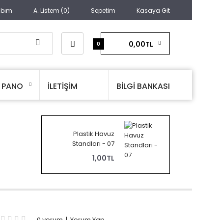
abım
A. Listem (0)
Sepetim
Kasaya Git
0,00TL
0
PANO
İLETİŞİM
BİLGİ BANKASI
Plastik Havuz
Standları - 07
1,00TL
0 yorum
|
Yorum Yap