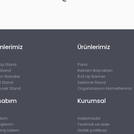
nlerimiz
Ürünlerimiz
lay Stand
Pano
 Stand
Reklam Bayrakları
on Standlar
Roll Up Banner
l Stand
Sektörel Stand
cek Stand
Organizasyon Hizmetlerimiz
sabım
Kurumsal
abım
Hakkımızda
işlerim
Teslimat ve iade
eriş Listem
Gizlilik politikası