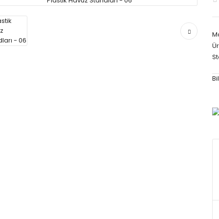
M
Ür
S
Bi