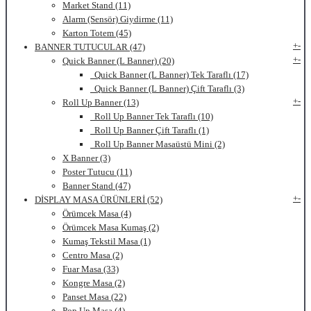
Market Stand (11)
Alarm (Sensör) Giydirme (11)
Karton Totem (45)
+
-
BANNER TUTUCULAR (47)
+
-
Quick Banner (L Banner) (20)
Quick Banner (L Banner) Tek Taraflı (17)
Quick Banner (L Banner) Çift Taraflı (3)
+
-
Roll Up Banner (13)
Roll Up Banner Tek Taraflı (10)
Roll Up Banner Çift Taraflı (1)
Roll Up Banner Masaüstü Mini (2)
X Banner (3)
Poster Tutucu (11)
Banner Stand (47)
+
-
DİSPLAY MASA ÜRÜNLERİ (52)
Örümcek Masa (4)
Örümcek Masa Kumaş (2)
Kumaş Tekstil Masa (1)
Centro Masa (2)
Fuar Masa (33)
Kongre Masa (2)
Panset Masa (22)
Pop Up Masa (4)