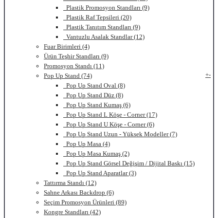
Plastik Promosyon Standları (9)
Plastik Raf Tepsileri (20)
Plastik Tanıtım Standları (9)
Vantuzlu Asalak Standlar (12)
Fuar Birimleri (4)
Ürün Teşhir Standları (9)
Promosyon Standı (11)
+
-
Pop Up Stand (74)
Pop Up Stand Oval (8)
Pop Up Stand Düz (8)
Pop Up Stand Kumaş (6)
Pop Up Stand L Köşe - Corner (17)
Pop Up Stand U Köşe - Corner (6)
Pop Up Stand Uzun - Yüksek Modeller (7)
Pop Up Masa (4)
Pop Up Masa Kumaş (2)
Pop Up Stand Görsel Değişim / Dijital Baskı (15)
Pop Up Stand Aparatlar (3)
Tattırma Standı (12)
Sahne Arkası Backdrop (6)
Seçim Promosyon Ürünleri (89)
Kongre Standları (42)