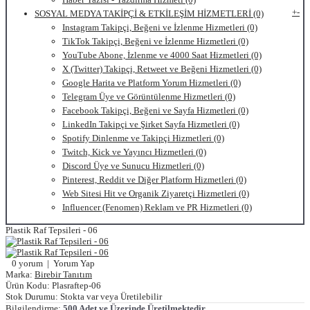
+
-
SOSYAL MEDYA TAKİPÇİ & ETKİLEŞİM HİZMETLERİ (0)
Instagram Takipçi, Beğeni ve İzlenme Hizmetleri (0)
TikTok Takipçi, Beğeni ve İzlenme Hizmetleri (0)
YouTube Abone, İzlenme ve 4000 Saat Hizmetleri (0)
X (Twitter) Takipçi, Retweet ve Beğeni Hizmetleri (0)
Google Harita ve Platform Yorum Hizmetleri (0)
Telegram Üye ve Görüntülenme Hizmetleri (0)
Facebook Takipçi, Beğeni ve Sayfa Hizmetleri (0)
LinkedIn Takipçi ve Şirket Sayfa Hizmetleri (0)
Spotify Dinlenme ve Takipçi Hizmetleri (0)
Twitch, Kick ve Yayıncı Hizmetleri (0)
Discord Üye ve Sunucu Hizmetleri (0)
Pinterest, Reddit ve Diğer Platform Hizmetleri (0)
Web Sitesi Hit ve Organik Ziyaretçi Hizmetleri (0)
Influencer (Fenomen) Reklam ve PR Hizmetleri (0)
Plastik Raf Tepsileri - 06
0 yorum
|
Yorum Yap
Marka:
Birebir Tanıtım
Ürün Kodu:
Plasraftep-06
Stok Durumu:
Stokta var veya Üretilebilir
Bilgilendirme:
500 Adet ve Üzerinde Üretilmektedir.