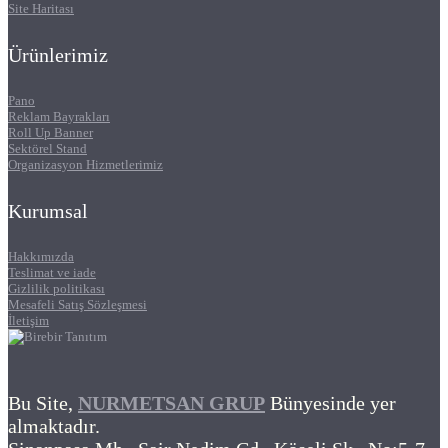
Site Haritası
Ürünlerimiz
Pano
Reklam Bayrakları
Roll Up Banner
Sektörel Stand
Organizasyon Hizmetlerimiz
Kurumsal
Hakkımızda
Teslimat ve iade
Gizlilik politikası
Mesafeli Satış Sözleşmesi
İletişim
Bu Site,
NURMETSAN GRUP
Bünyesinde yer
almaktadır.