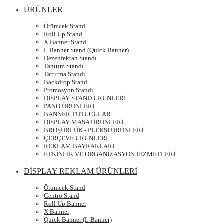
ÜRÜNLER
Örümcek Stand
Roll Up Stand
X Banner Stand
L Banner Stand (Quick Banner)
Dezenfektan Standı
Tanıtım Standı
Tattırma Standı
Backdrop Stand
Promosyon Standı
DİSPLAY STAND ÜRÜNLERİ
PANO ÜRÜNLERİ
BANNER TUTUCULAR
DİSPLAY MASA ÜRÜNLERİ
BROŞÜRLÜK - PLEKSİ ÜRÜNLERİ
ÇERÇEVE ÜRÜNLERİ
REKLAM BAYRAKLARI
ETKİNLİK VE ORGANİZASYON HİZMETLERİ
DİSPLAY REKLAM ÜRÜNLERİ
Örümcek Stand
Centro Stand
Roll Up Banner
X Banner
Quick Banner (L Banner)