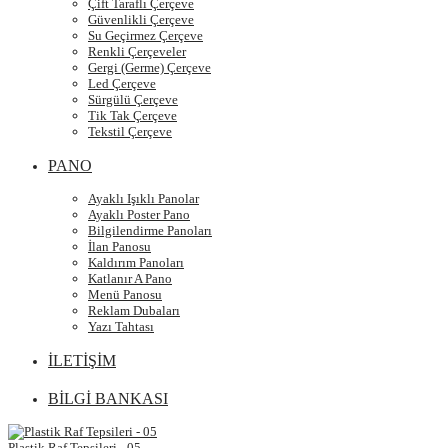
Çift Taraflı Çerçeve
Güvenlikli Çerçeve
Su Geçirmez Çerçeve
Renkli Çerçeveler
Gergi (Germe) Çerçeve
Led Çerçeve
Sürgülü Çerçeve
Tik Tak Çerçeve
Tekstil Çerçeve
PANO
Ayaklı Işıklı Panolar
Ayaklı Poster Pano
Bilgilendirme Panoları
İlan Panosu
Kaldırım Panoları
Katlanır A Pano
Menü Panosu
Reklam Dubaları
Yazı Tahtası
İLETİŞİM
BİLGİ BANKASI
Plastik Raf Tepsileri - 05