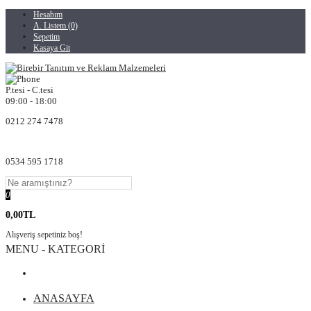
Hesabım
A. Listem (0)
Sepetim
Kasaya Git
P.tesi - C.tesi
09:00 - 18:00
0212 274 7478
0534 595 1718
0
0,00TL
Alışveriş sepetiniz boş!
MENU - KATEGORİ
ANASAYFA