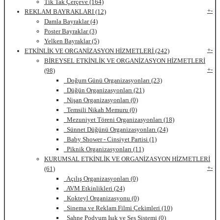
Tik Tak Çerçeve (164)
+
-
REKLAM BAYRAKLARI (12)
Damla Bayraklar (4)
Poster Bayraklar (3)
Yelken Bayraklar (5)
+
-
ETKİNLİK VE ORGANİZASYON HİZMETLERİ (242)
BİREYSEL ETKİNLİK VE ORGANİZASYON HİZMETLERİ
+
-
(98)
Doğum Günü Organizasyonları (23)
Düğün Organizasyonları (21)
Nişan Organizasyonları (0)
Temsili Nikah Memuru (0)
Mezuniyet Töreni Organizasyonları (18)
Sünnet Düğünü Organizasyonları (24)
Baby Shower - Cinsiyet Partisi (1)
Piknik Organizasyonları (11)
KURUMSAL ETKİNLİK VE ORGANİZASYON HİZMETLERİ
+
-
(61)
Açılış Organizasyonları (0)
AVM Etkinlikleri (24)
Kokteyl Organizasyonu (0)
Sinema ve Reklam Filmi Çekimleri (10)
Sahne Podyum Işık ve Ses Sistemi (0)