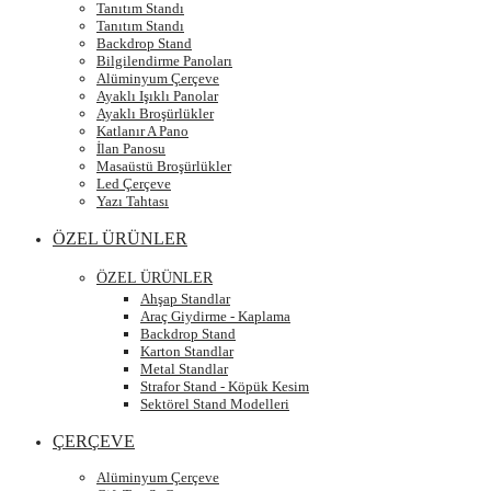
Tanıtım Standı
Tanıtım Standı
Backdrop Stand
Bilgilendirme Panoları
Alüminyum Çerçeve
Ayaklı Işıklı Panolar
Ayaklı Broşürlükler
Katlanır A Pano
İlan Panosu
Masaüstü Broşürlükler
Led Çerçeve
Yazı Tahtası
ÖZEL ÜRÜNLER
ÖZEL ÜRÜNLER
Ahşap Standlar
Araç Giydirme - Kaplama
Backdrop Stand
Karton Standlar
Metal Standlar
Strafor Stand - Köpük Kesim
Sektörel Stand Modelleri
ÇERÇEVE
Alüminyum Çerçeve