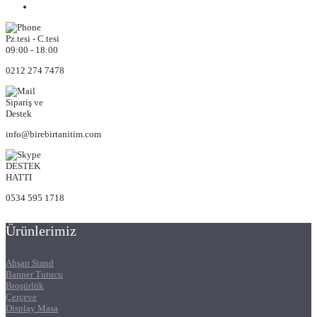
Pz.tesi - C.tesi
09:00 - 18:00
0212 274 7478
Sipariş ve
Destek
info@birebirtanitim.com
DESTEK
HATTI
0534 595 1718
Ürünlerimiz
Ahşap Stand
Banner Tutucu
Broşürlük
Çerçeve
Display Masa