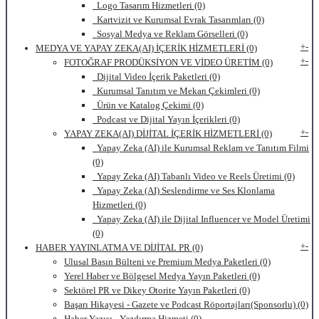
Logo Tasarım Hizmetleri (0)
Kartvizit ve Kurumsal Evrak Tasarımları (0)
Sosyal Medya ve Reklam Görselleri (0)
+
-
MEDYA VE YAPAY ZEKA(AI) İÇERİK HİZMETLERİ (0)
+
-
FOTOĞRAF PRODÜKSİYON VE VİDEO ÜRETİM (0)
Dijital Video İçerik Paketleri (0)
Kurumsal Tanıtım ve Mekan Çekimleri (0)
Ürün ve Katalog Çekimi (0)
Podcast ve Dijital Yayın İçerikleri (0)
+
-
YAPAY ZEKA(AI) DİJİTAL İÇERİK HİZMETLERİ (0)
Yapay Zeka (AI) ile Kurumsal Reklam ve Tanıtım Filmi
(0)
Yapay Zeka (AI) Tabanlı Video ve Reels Üretimi (0)
Yapay Zeka (AI) Seslendirme ve Ses Klonlama
Hizmetleri (0)
Yapay Zeka (AI) ile Dijital Influencer ve Model Üretimi
(0)
+
-
HABER YAYINLATMA VE DİJİTAL PR (0)
Ulusal Basın Bülteni ve Premium Medya Paketleri (0)
Yerel Haber ve Bölgesel Medya Yayın Paketleri (0)
Sektörel PR ve Dikey Otorite Yayın Paketleri (0)
Başarı Hikayesi - Gazete ve Podcast Röportajları(Sponsorlu) (0)
Haber Yazısı - Yazdırma Hizmeti (0)