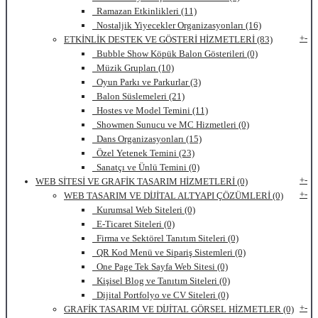
Ramazan Etkinlikleri (11)
Nostaljik Yiyecekler Organizasyonları (16)
+
-
ETKİNLİK DESTEK VE GÖSTERİ HİZMETLERİ (83)
Bubble Show Köpük Balon Gösterileri (0)
Müzik Grupları (10)
Oyun Parkı ve Parkurlar (3)
Balon Süslemeleri (21)
Hostes ve Model Temini (11)
Showmen Sunucu ve MC Hizmetleri (0)
Dans Organizasyonları (15)
Özel Yetenek Temini (23)
Sanatçı ve Ünlü Temini (0)
+
-
WEB SİTESİ VE GRAFİK TASARIM HİZMETLERİ (0)
+
-
WEB TASARIM VE DİJİTAL ALTYAPI ÇÖZÜMLERİ (0)
Kurumsal Web Siteleri (0)
E-Ticaret Siteleri (0)
Firma ve Sektörel Tanıtım Siteleri (0)
QR Kod Menü ve Sipariş Sistemleri (0)
One Page Tek Sayfa Web Sitesi (0)
Kişisel Blog ve Tanıtım Siteleri (0)
Dijital Portfolyo ve CV Siteleri (0)
+
-
GRAFİK TASARIM VE DİJİTAL GÖRSEL HİZMETLER (0)