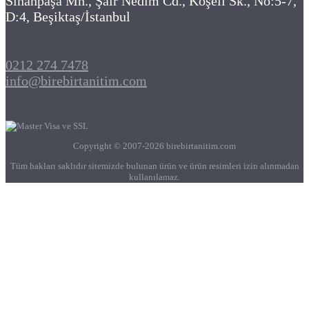
Sinanpaşa Mh., Şair Nedim Cd., Köşeli Sk., No:5-7,
D:4, Beşiktaş/İstanbul
0212 274 7478
info@birebirtanitim.com
Copyright © 2007-2026 birebirtanitim.com
Tüm hakları saklıdır sitemizde bulunan ürün ve ürün resimleri izin alınmadan
kullanılamaz.