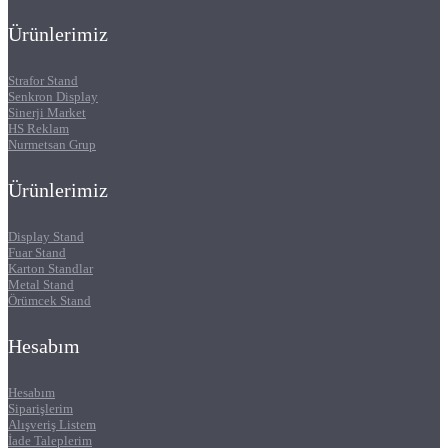
Ürünlerimiz
Strafor Stand
Senkron Display
Sinerji Market
HS Reklam
Nurmetsan Grup
Ürünlerimiz
Display Stand
Fuar Stand
Karton Standlar
Metal Stand
Örümcek Stand
Hesabım
Hesabım
Siparişlerim
Alışveriş Listem
İade Taleplerim