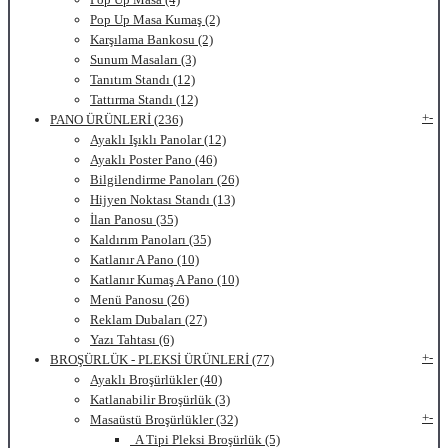
Pop Up Masa Kumaş (2)
Karşılama Bankosu (2)
Sunum Masaları (3)
Tanıtım Standı (12)
Tattırma Standı (12)
+
-
PANO ÜRÜNLERİ (236)
Ayaklı Işıklı Panolar (12)
Ayaklı Poster Pano (46)
Bilgilendirme Panoları (26)
Hijyen Noktası Standı (13)
İlan Panosu (35)
Kaldırım Panoları (35)
Katlanır A Pano (10)
Katlanır Kumaş A Pano (10)
Menü Panosu (26)
Reklam Dubaları (27)
Yazı Tahtası (6)
+
-
BROŞÜRLÜK - PLEKSİ ÜRÜNLERİ (77)
Ayaklı Broşürlükler (40)
Katlanabilir Broşürlük (3)
+
-
Masaüstü Broşürlükler (32)
A Tipi Pleksi Broşürlük (5)