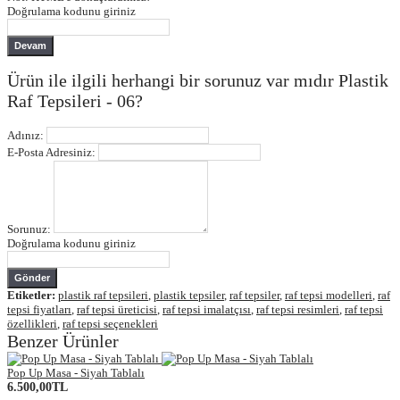
Doğrulama kodunu giriniz
Devam
Ürün ile ilgili herhangi bir sorunuz var mıdır Plastik
Raf Tepsileri - 06?
Adınız:
E-Posta Adresiniz:
Sorunuz:
Doğrulama kodunu giriniz
Gönder
Etiketler:
plastik raf tepsileri
,
plastik tepsiler
,
raf tepsiler
,
raf tepsi modelleri
,
raf
tepsi fiyatları
,
raf tepsi üreticisi
,
raf tepsi imalatçısı
,
raf tepsi resimleri
,
raf tepsi
özellikleri
,
raf tepsi seçenekleri
Benzer Ürünler
Pop Up Masa - Siyah Tablalı
6.500,00TL