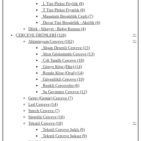
L Tipi Pleksi Föylük (8)
T Tipi Pleksi Fiyatlık (8)
Masaüstü Broşürlük Cepli (7)
Duvar Tipi Broşürlük - Akrilik (4)
Dilek - Şikayet - Bağış Kutusu (4)
+
-
ÇERÇEVE ÜRÜNLERİ (328)
+
-
Alüminyum Çerçeve (102)
Ahşap Desenli Çerçeve (15)
Altın Görünümlü Çerçeve (13)
Çift Taraflı Çerçeve (18)
Gönye Köşe (Düz) (14)
Rondo Köşe (Oval) (14)
Güvenlikli Çerçeve (10)
Renkli Çerçeveler (6)
Su Geçirmez Çerçeve (12)
Gergi (Germe) Çerçeve (7)
Led Çerçeve (14)
Strech Çerçeve (7)
Sürgülü Çerçeve (16)
+
-
Tekstil Çerçeve (18)
Tekstil Çerçeve Işıklı (9)
Tekstil Çerçeve Işıksız (9)