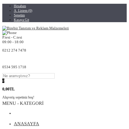
Hesabım
A. Listem (0)
Sepetim
Kasaya Git
P.tesi - C.tesi
09:00 - 18:00
0212 274 7478
0534 595 1718
0
0,00TL
Alışveriş sepetiniz boş!
MENU - KATEGORİ
ANASAYFA