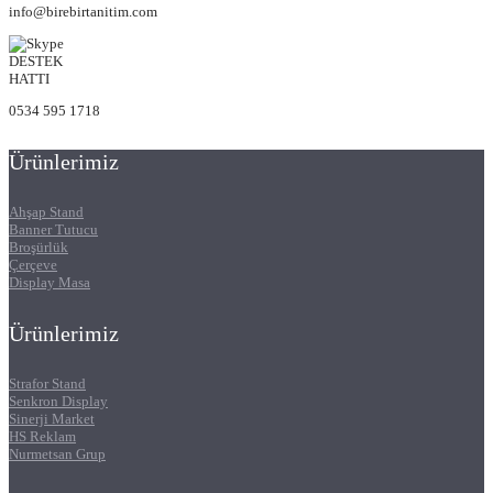
info@birebirtanitim.com
DESTEK
HATTI
0534 595 1718
Ürünlerimiz
Ahşap Stand
Banner Tutucu
Broşürlük
Çerçeve
Display Masa
Ürünlerimiz
Strafor Stand
Senkron Display
Sinerji Market
HS Reklam
Nurmetsan Grup