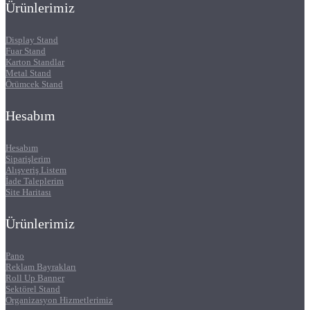
Ürünlerimiz
Display Stand
Fuar Stand
Karton Standlar
Metal Stand
Örümcek Stand
Hesabım
Hesabım
Siparişlerim
Alışveriş Listem
İade Taleplerim
Site Haritası
Ürünlerimiz
Pano
Reklam Bayrakları
Roll Up Banner
Sektörel Stand
Organizasyon Hizmetlerimiz