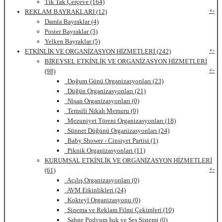
Tik Tak Çerçeve (164)
+
-
REKLAM BAYRAKLARI (12)
Damla Bayraklar (4)
Poster Bayraklar (3)
Yelken Bayraklar (5)
+
-
ETKİNLİK VE ORGANİZASYON HİZMETLERİ (242)
BİREYSEL ETKİNLİK VE ORGANİZASYON HİZMETLERİ
+
-
(98)
Doğum Günü Organizasyonları (23)
Düğün Organizasyonları (21)
Nişan Organizasyonları (0)
Temsili Nikah Memuru (0)
Mezuniyet Töreni Organizasyonları (18)
Sünnet Düğünü Organizasyonları (24)
Baby Shower - Cinsiyet Partisi (1)
Piknik Organizasyonları (11)
KURUMSAL ETKİNLİK VE ORGANİZASYON HİZMETLERİ
+
-
(61)
Açılış Organizasyonları (0)
AVM Etkinlikleri (24)
Kokteyl Organizasyonu (0)
Sinema ve Reklam Filmi Çekimleri (10)
Sahne Podyum Işık ve Ses Sistemi (0)