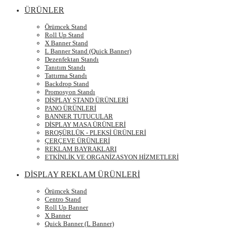
ÜRÜNLER
Örümcek Stand
Roll Up Stand
X Banner Stand
L Banner Stand (Quick Banner)
Dezenfektan Standı
Tanıtım Standı
Tattırma Standı
Backdrop Stand
Promosyon Standı
DİSPLAY STAND ÜRÜNLERİ
PANO ÜRÜNLERİ
BANNER TUTUCULAR
DİSPLAY MASA ÜRÜNLERİ
BROŞÜRLÜK - PLEKSİ ÜRÜNLERİ
ÇERÇEVE ÜRÜNLERİ
REKLAM BAYRAKLARI
ETKİNLİK VE ORGANİZASYON HİZMETLERİ
DİSPLAY REKLAM ÜRÜNLERİ
Örümcek Stand
Centro Stand
Roll Up Banner
X Banner
Quick Banner (L Banner)