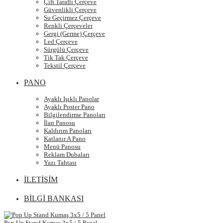
Çift Taraflı Çerçeve
Güvenlikli Çerçeve
Su Geçirmez Çerçeve
Renkli Çerçeveler
Gergi (Germe) Çerçeve
Led Çerçeve
Sürgülü Çerçeve
Tik Tak Çerçeve
Tekstil Çerçeve
PANO
Ayaklı Işıklı Panolar
Ayaklı Poster Pano
Bilgilendirme Panoları
İlan Panosu
Kaldırım Panoları
Katlanır A Pano
Menü Panosu
Reklam Dubaları
Yazı Tahtası
İLETİŞİM
BİLGİ BANKASI
Pop Up Stand Kumaş 3x5 / 5 Panel