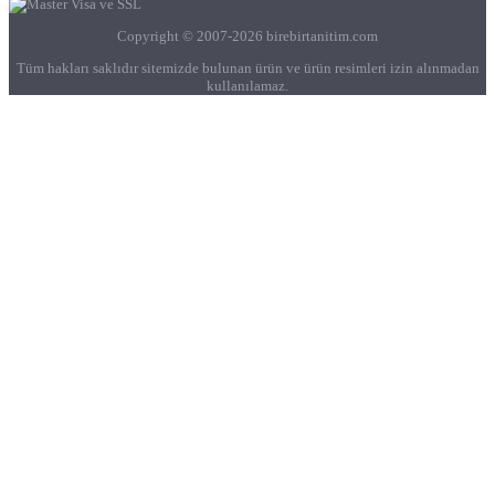
Copyright © 2007-2026 birebirtanitim.com
Tüm hakları saklıdır sitemizde bulunan ürün ve ürün resimleri izin alınmadan
kullanılamaz.