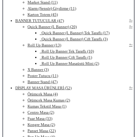
Market Stand (11)
Alarm (Sensör) Giydirme (11)
Karton Totem (45)
+
-
BANNER TUTUCULAR (47)
+
-
Quick Banner (L Banner) (20)
Quick Banner (L Banner) Tek Taraflı (17)
Quick Banner (L Banner) Çift Taraflı (3)
+
-
Roll Up Banner (13)
Roll Up Banner Tek Taraflı (10)
Roll Up Banner Çift Taraflı (1)
Roll Up Banner Masaüstü Mini (2)
X Banner (3)
Poster Tutucu (11)
Banner Stand (47)
+
-
DİSPLAY MASA ÜRÜNLERİ (52)
Örümcek Masa (4)
Örümcek Masa Kumaş (2)
Kumaş Tekstil Masa (1)
Centro Masa (2)
Fuar Masa (33)
Kongre Masa (2)
Panset Masa (22)
Pop Up Masa (4)