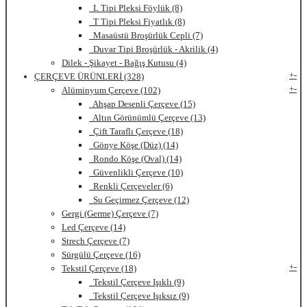
L Tipi Pleksi Föylük (8)
T Tipi Pleksi Fiyatlık (8)
Masaüstü Broşürlük Cepli (7)
Duvar Tipi Broşürlük - Akrilik (4)
Dilek - Şikayet - Bağış Kutusu (4)
+
-
ÇERÇEVE ÜRÜNLERİ (328)
+
-
Alüminyum Çerçeve (102)
Ahşap Desenli Çerçeve (15)
Altın Görünümlü Çerçeve (13)
Çift Taraflı Çerçeve (18)
Gönye Köşe (Düz) (14)
Rondo Köşe (Oval) (14)
Güvenlikli Çerçeve (10)
Renkli Çerçeveler (6)
Su Geçirmez Çerçeve (12)
Gergi (Germe) Çerçeve (7)
Led Çerçeve (14)
Strech Çerçeve (7)
Sürgülü Çerçeve (16)
+
-
Tekstil Çerçeve (18)
Tekstil Çerçeve Işıklı (9)
Tekstil Çerçeve Işıksız (9)