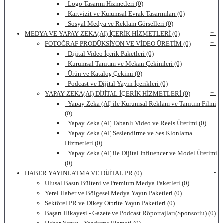
Logo Tasarım Hizmetleri (0)
Kartvizit ve Kurumsal Evrak Tasarımları (0)
Sosyal Medya ve Reklam Görselleri (0)
+
-
MEDYA VE YAPAY ZEKA(AI) İÇERİK HİZMETLERİ (0)
+
-
FOTOĞRAF PRODÜKSİYON VE VİDEO ÜRETİM (0)
Dijital Video İçerik Paketleri (0)
Kurumsal Tanıtım ve Mekan Çekimleri (0)
Ürün ve Katalog Çekimi (0)
Podcast ve Dijital Yayın İçerikleri (0)
+
-
YAPAY ZEKA(AI) DİJİTAL İÇERİK HİZMETLERİ (0)
Yapay Zeka (AI) ile Kurumsal Reklam ve Tanıtım Filmi
(0)
Yapay Zeka (AI) Tabanlı Video ve Reels Üretimi (0)
Yapay Zeka (AI) Seslendirme ve Ses Klonlama
Hizmetleri (0)
Yapay Zeka (AI) ile Dijital Influencer ve Model Üretimi
(0)
+
-
HABER YAYINLATMA VE DİJİTAL PR (0)
Ulusal Basın Bülteni ve Premium Medya Paketleri (0)
Yerel Haber ve Bölgesel Medya Yayın Paketleri (0)
Sektörel PR ve Dikey Otorite Yayın Paketleri (0)
Başarı Hikayesi - Gazete ve Podcast Röportajları(Sponsorlu) (0)
Haber Yazısı - Yazdırma Hizmeti (0)