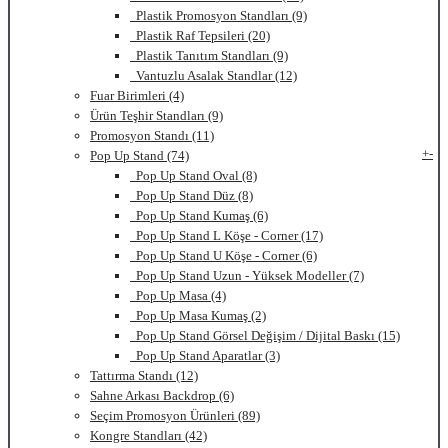
Plastik Promosyon Standları (9)
Plastik Raf Tepsileri (20)
Plastik Tanıtım Standları (9)
Vantuzlu Asalak Standlar (12)
Fuar Birimleri (4)
Ürün Teşhir Standları (9)
Promosyon Standı (11)
+
-
Pop Up Stand (74)
Pop Up Stand Oval (8)
Pop Up Stand Düz (8)
Pop Up Stand Kumaş (6)
Pop Up Stand L Köşe - Corner (17)
Pop Up Stand U Köşe - Corner (6)
Pop Up Stand Uzun - Yüksek Modeller (7)
Pop Up Masa (4)
Pop Up Masa Kumaş (2)
Pop Up Stand Görsel Değişim / Dijital Baskı (15)
Pop Up Stand Aparatlar (3)
Tattırma Standı (12)
Sahne Arkası Backdrop (6)
Seçim Promosyon Ürünleri (89)
Kongre Standları (42)