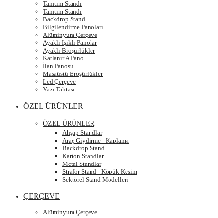
Tanıtım Standı
Tanıtım Standı
Backdrop Stand
Bilgilendirme Panoları
Alüminyum Çerçeve
Ayaklı Işıklı Panolar
Ayaklı Broşürlükler
Katlanır A Pano
İlan Panosu
Masaüstü Broşürlükler
Led Çerçeve
Yazı Tahtası
ÖZEL ÜRÜNLER
ÖZEL ÜRÜNLER
Ahşap Standlar
Araç Giydirme - Kaplama
Backdrop Stand
Karton Standlar
Metal Standlar
Strafor Stand - Köpük Kesim
Sektörel Stand Modelleri
ÇERÇEVE
Alüminyum Çerçeve