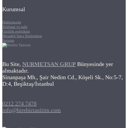
Kurumsal
Hakkımızda
Teslimat ve iade
Gizlilik politikası
Mesafeli Satış Sözleşmesi
İletişim
Bu Site,
NURMETSAN GRUP
Bünyesinde yer
almaktadır.
Sinanpaşa Mh., Şair Nedim Cd., Köşeli Sk., No:5-7,
D:4, Beşiktaş/İstanbul
0212 274 7478
info@birebirtanitim.com