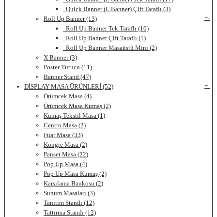
Quick Banner (L Banner) Çift Taraflı (3)
+
-
Roll Up Banner (13)
Roll Up Banner Tek Taraflı (10)
Roll Up Banner Çift Taraflı (1)
Roll Up Banner Masaüstü Mini (2)
X Banner (3)
Poster Tutucu (11)
Banner Stand (47)
+
-
DİSPLAY MASA ÜRÜNLERİ (52)
Örümcek Masa (4)
Örümcek Masa Kumaş (2)
Kumaş Tekstil Masa (1)
Centro Masa (2)
Fuar Masa (33)
Kongre Masa (2)
Panset Masa (22)
Pop Up Masa (4)
Pop Up Masa Kumaş (2)
Karşılama Bankosu (2)
Sunum Masaları (3)
Tanıtım Standı (12)
Tattırma Standı (12)