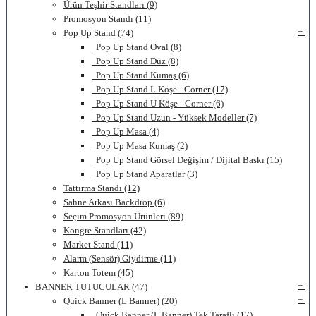
Ürün Teşhir Standları (9)
Promosyon Standı (11)
+
-
Pop Up Stand (74)
Pop Up Stand Oval (8)
Pop Up Stand Düz (8)
Pop Up Stand Kumaş (6)
Pop Up Stand L Köşe - Corner (17)
Pop Up Stand U Köşe - Corner (6)
Pop Up Stand Uzun - Yüksek Modeller (7)
Pop Up Masa (4)
Pop Up Masa Kumaş (2)
Pop Up Stand Görsel Değişim / Dijital Baskı (15)
Pop Up Stand Aparatlar (3)
Tattırma Standı (12)
Sahne Arkası Backdrop (6)
Seçim Promosyon Ürünleri (89)
Kongre Standları (42)
Market Stand (11)
Alarm (Sensör) Giydirme (11)
Karton Totem (45)
+
-
BANNER TUTUCULAR (47)
+
-
Quick Banner (L Banner) (20)
Quick Banner (L Banner) Tek Taraflı (17)