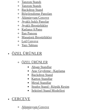
Tanıtım Standı
Tanıtım Standı
Backdrop Stand
Bilgilendirme Panoları
Alüminyum Çerçeve
Ayaklı Işıklı Panolar
Ayaklı Broşürlükler
Katlanır A Pano
İlan Panosu
Masaüstü Broşürlükler
Led Çerçeve
Yazı Tahtası
ÖZEL ÜRÜNLER
ÖZEL ÜRÜNLER
Ahşap Standlar
Araç Giydirme - Kaplama
Backdrop Stand
Karton Standlar
Metal Standlar
Strafor Stand - Köpük Kesim
Sektörel Stand Modelleri
ÇERÇEVE
Alüminyum Çerçeve