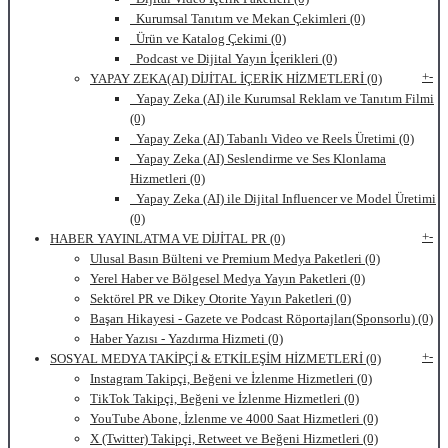
Kurumsal Tanıtım ve Mekan Çekimleri (0)
Ürün ve Katalog Çekimi (0)
Podcast ve Dijital Yayın İçerikleri (0)
+
-
YAPAY ZEKA(AI) DİJİTAL İÇERİK HİZMETLERİ (0)
Yapay Zeka (AI) ile Kurumsal Reklam ve Tanıtım Filmi
(0)
Yapay Zeka (AI) Tabanlı Video ve Reels Üretimi (0)
Yapay Zeka (AI) Seslendirme ve Ses Klonlama
Hizmetleri (0)
Yapay Zeka (AI) ile Dijital Influencer ve Model Üretimi
(0)
+
-
HABER YAYINLATMA VE DİJİTAL PR (0)
Ulusal Basın Bülteni ve Premium Medya Paketleri (0)
Yerel Haber ve Bölgesel Medya Yayın Paketleri (0)
Sektörel PR ve Dikey Otorite Yayın Paketleri (0)
Başarı Hikayesi - Gazete ve Podcast Röportajları(Sponsorlu) (0)
Haber Yazısı - Yazdırma Hizmeti (0)
+
-
SOSYAL MEDYA TAKİPÇİ & ETKİLEŞİM HİZMETLERİ (0)
Instagram Takipçi, Beğeni ve İzlenme Hizmetleri (0)
TikTok Takipçi, Beğeni ve İzlenme Hizmetleri (0)
YouTube Abone, İzlenme ve 4000 Saat Hizmetleri (0)
X (Twitter) Takipçi, Retweet ve Beğeni Hizmetleri (0)