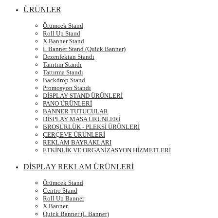
ÜRÜNLER
Örümcek Stand
Roll Up Stand
X Banner Stand
L Banner Stand (Quick Banner)
Dezenfektan Standı
Tanıtım Standı
Tattırma Standı
Backdrop Stand
Promosyon Standı
DİSPLAY STAND ÜRÜNLERİ
PANO ÜRÜNLERİ
BANNER TUTUCULAR
DİSPLAY MASA ÜRÜNLERİ
BROŞÜRLÜK - PLEKSİ ÜRÜNLERİ
ÇERÇEVE ÜRÜNLERİ
REKLAM BAYRAKLARI
ETKİNLİK VE ORGANİZASYON HİZMETLERİ
DİSPLAY REKLAM ÜRÜNLERİ
Örümcek Stand
Centro Stand
Roll Up Banner
X Banner
Quick Banner (L Banner)