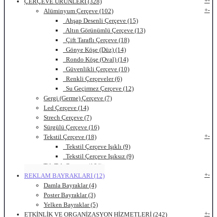
+
-
ÇERÇEVE ÜRÜNLERİ (328)
+
-
Alüminyum Çerçeve (102)
Ahşap Desenli Çerçeve (15)
Altın Görünümlü Çerçeve (13)
Çift Taraflı Çerçeve (18)
Gönye Köşe (Düz) (14)
Rondo Köşe (Oval) (14)
Güvenlikli Çerçeve (10)
Renkli Çerçeveler (6)
Su Geçirmez Çerçeve (12)
Gergi (Germe) Çerçeve (7)
Led Çerçeve (14)
Strech Çerçeve (7)
Sürgülü Çerçeve (16)
+
-
Tekstil Çerçeve (18)
Tekstil Çerçeve Işıklı (9)
Tekstil Çerçeve Işıksız (9)
Tik Tak Çerçeve (164)
+
-
REKLAM BAYRAKLARI (12)
Damla Bayraklar (4)
Poster Bayraklar (3)
Yelken Bayraklar (5)
+
-
ETKİNLİK VE ORGANİZASYON HİZMETLERİ (242)