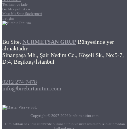
Teslimat ve iade
Gizlilik politikası
Mesafeli Satış Sözleşmesi
İletişim
Bu Site,
NURMETSAN GRUP
Bünyesinde yer
almaktadır.
Sinanpaşa Mh., Şair Nedim Cd., Köşeli Sk., No:5-7,
D:4, Beşiktaş/İstanbul
0212 274 7478
info@birebirtanitim.com
Copyright © 2007-2026 birebirtanitim.com
Tüm hakları saklıdır sitemizde bulunan ürün ve ürün resimleri izin alınmadan
kullanılamaz.