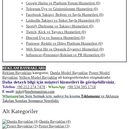
Google Harita ve Platform Yorum Hizmetleri (0)
Telegram Üye ve Görüntülenme Hizmetleri (0)
Facebook Takipçi, Beğeni ve Sayfa Hizmetleri (0)
LinkedIn Takipçi ve Şirket Sayfa Hizmetleri (0)
Spotify Dinlenme ve Takipçi Hizmetleri (0)
Twitch, Kick ve Yayıncı Hizmetleri (0)
Discord Üye ve Sunucu Hizmetleri (0)
Pinterest, Reddit ve Diğer Platform Hizmetleri (0)
Web Sitesi Hit ve Organik Ziyaretçi Hizmetleri (0)
Influencer (Fenomen) Reklam ve PR Hizmetleri (0)
REKLAM BAYRAKLARI:
Reklam Bayrakları
kategorisi;
Damla Model Bayraklar
,
Poster Model
Bayraklar
,
Yelken Model Bayraklar
alt kategorilerinden oluşmaktadır.
Daha detaylı bilgi için müşteri hizmetleri ile görüşebilirsiniz.
Telefon:
+90 212 274 7478
-
WhatsApp
:
+90 534 595 1718
E-mail:
info@birebirtanitim.com
Whatsapp
'tan Soru Sormak için, sadece bu kısıma
Tıklamanız
ve Aklınıza
Takılan Soruları Sormanız Yeterlidir.
Alt Kategoriler
Damla Bayraklar (4)
Poster Bayraklar (3)