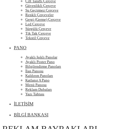
Çift Taraflı Çerçeve
Güvenlikli Çerçeve
Su Geçirmez Çerçeve
Renkli Çerçeveler
Gergi (Germe) Çerçeve
Led Çerçeve
Sürgülü Çerçeve
Tik Tak Çerçeve
Tekstil Çerçeve
PANO
Ayaklı Işıklı Panolar
Ayaklı Poster Pano
Bilgilendirme Panoları
İlan Panosu
Kaldırım Panoları
Katlanır A Pano
Menü Panosu
Reklam Dubaları
Yazı Tahtası
İLETİŞİM
BİLGİ BANKASI
REKLAM BAYRAKLARI