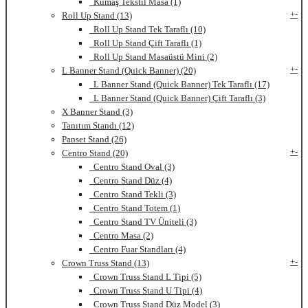
Kumaş Tekstil Masa (1)
+
-
Roll Up Stand (13)
Roll Up Stand Tek Taraflı (10)
Roll Up Stand Çift Taraflı (1)
Roll Up Stand Masaüstü Mini (2)
+
-
L Banner Stand (Quick Banner) (20)
L Banner Stand (Quick Banner) Tek Taraflı (17)
L Banner Stand (Quick Banner) Çift Taraflı (3)
X Banner Stand (3)
Tanıtım Standı (12)
Panset Stand (26)
+
-
Centro Stand (20)
Centro Stand Oval (3)
Centro Stand Düz (4)
Centro Stand Tekli (3)
Centro Stand Totem (1)
Centro Stand TV Üniteli (3)
Centro Masa (2)
Centro Fuar Standları (4)
+
-
Crown Truss Stand (13)
Crown Truss Stand L Tipi (5)
Crown Truss Stand U Tipi (4)
Crown Truss Stand Düz Model (3)