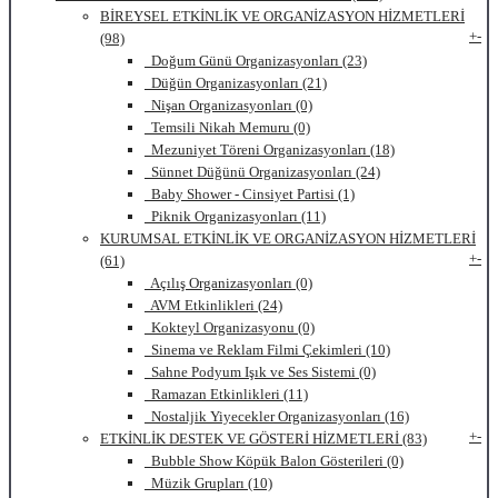
BİREYSEL ETKİNLİK VE ORGANİZASYON HİZMETLERİ
+
-
(98)
Doğum Günü Organizasyonları (23)
Düğün Organizasyonları (21)
Nişan Organizasyonları (0)
Temsili Nikah Memuru (0)
Mezuniyet Töreni Organizasyonları (18)
Sünnet Düğünü Organizasyonları (24)
Baby Shower - Cinsiyet Partisi (1)
Piknik Organizasyonları (11)
KURUMSAL ETKİNLİK VE ORGANİZASYON HİZMETLERİ
+
-
(61)
Açılış Organizasyonları (0)
AVM Etkinlikleri (24)
Kokteyl Organizasyonu (0)
Sinema ve Reklam Filmi Çekimleri (10)
Sahne Podyum Işık ve Ses Sistemi (0)
Ramazan Etkinlikleri (11)
Nostaljik Yiyecekler Organizasyonları (16)
+
-
ETKİNLİK DESTEK VE GÖSTERİ HİZMETLERİ (83)
Bubble Show Köpük Balon Gösterileri (0)
Müzik Grupları (10)