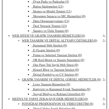
Oyun Parkı ve Parkurlar (3)
Balon Süslemeleri (21)
Hostes ve Model Temini (11)
Showmen Sunucu ve MC Hizmetleri (0)
Dans Organizasyonları (15)
Özel Yetenek Temini (23)
Sanatçı ve Ünlü Temini (0)
+
-
WEB SİTESİ VE GRAFİK TASARIM HİZMETLERİ (0)
+
-
WEB TASARIM VE DİJİTAL ALTYAPI ÇÖZÜMLERİ (0)
Kurumsal Web Siteleri (0)
E-Ticaret Siteleri (0)
Firma ve Sektörel Tanıtım Siteleri (0)
QR Kod Menü ve Sipariş Sistemleri (0)
One Page Tek Sayfa Web Sitesi (0)
Kişisel Blog ve Tanıtım Siteleri (0)
Dijital Portfolyo ve CV Siteleri (0)
+
-
GRAFİK TASARIM VE DİJİTAL GÖRSEL HİZMETLER (0)
Logo Tasarım Hizmetleri (0)
Kartvizit ve Kurumsal Evrak Tasarımları (0)
Sosyal Medya ve Reklam Görselleri (0)
+
-
MEDYA VE YAPAY ZEKA(AI) İÇERİK HİZMETLERİ (0)
+
-
FOTOĞRAF PRODÜKSİYON VE VİDEO ÜRETİM (0)
Dijital Video İçerik Paketleri (0)