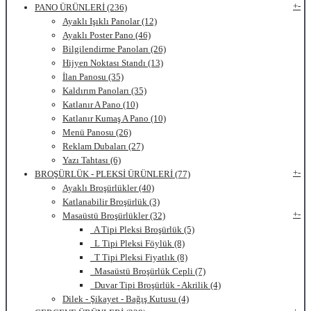
+
-
PANO ÜRÜNLERİ (236)
Ayaklı Işıklı Panolar (12)
Ayaklı Poster Pano (46)
Bilgilendirme Panoları (26)
Hijyen Noktası Standı (13)
İlan Panosu (35)
Kaldırım Panoları (35)
Katlanır A Pano (10)
Katlanır Kumaş A Pano (10)
Menü Panosu (26)
Reklam Dubaları (27)
Yazı Tahtası (6)
+
-
BROŞÜRLÜK - PLEKSİ ÜRÜNLERİ (77)
Ayaklı Broşürlükler (40)
Katlanabilir Broşürlük (3)
+
-
Masaüstü Broşürlükler (32)
A Tipi Pleksi Broşürlük (5)
L Tipi Pleksi Föylük (8)
T Tipi Pleksi Fiyatlık (8)
Masaüstü Broşürlük Cepli (7)
Duvar Tipi Broşürlük - Akrilik (4)
Dilek - Şikayet - Bağış Kutusu (4)