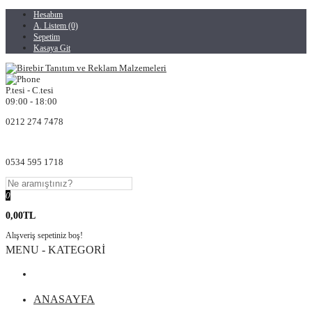
Hesabım
A. Listem (0)
Sepetim
Kasaya Git
P.tesi - C.tesi
09:00 - 18:00
0212 274 7478
0534 595 1718
0
0,00TL
Alışveriş sepetiniz boş!
MENU - KATEGORİ
ANASAYFA