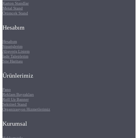
Karton Standlar
Metal Stand
Örümcek Stand
Hesabım
Hesabım
Siparişlerim
Alışveriş Listem
İade Taleplerim
Site Haritası
Ürünlerimiz
Pano
Reklam Bayrakları
Roll Up Banner
Sektörel Stand
Organizasyon Hizmetlerimiz
Kurumsal
Hakkımızda