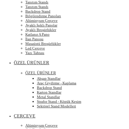
Tanıtım Standı
Tanıtım Standı
Backdrop Stand
Bilgilendirme Panoları
Alüminyum Çerçeve
Ayaklı Işıklı Panolar
Ayaklı Broşürlükler
Katlanır A Pano
İlan Panosu
Masaüstü Broşürlükler
Led Çerçeve
Yazı Tahtası
ÖZEL ÜRÜNLER
ÖZEL ÜRÜNLER
Ahşap Standlar
Araç Giydirme - Kaplama
Backdrop Stand
Karton Standlar
Metal Standlar
Strafor Stand - Köpük Kesim
Sektörel Stand Modelleri
ÇERÇEVE
Alüminyum Çerçeve