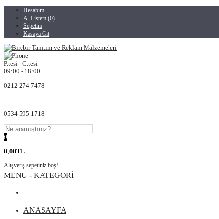
Hesabım
A. Listem (0)
Sepetim
Kasaya Git
P.tesi - C.tesi
09:00 - 18:00
0212 274 7478
0534 595 1718
0
0,00TL
Alışveriş sepetiniz boş!
MENU - KATEGORİ
ANASAYFA