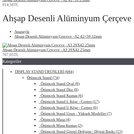
914,56TL
Ahşap Desenli Alüminyum Çerçeve
Anasayfa
Ahşap Desenli Alüminyum Çerçeve - A2 42×59 32mm
Ahşap Desenli Alüminyum Çerçeve - A3 29X42 25mm
767,05TL
Kategoriler
DİSPLAY STAND ÜRÜNLERİ (684)
Örümcek Stand (74)
Örümcek Stand Oval (8)
Örümcek Stand Düz (8)
Örümcek Stand Kumaş (6)
Örümcek Stand L Köşe - Corner (17)
Örümcek Stand U Köşe - Corner (6)
Örümcek Stand Uzun - Yüksek Modeller (7)
Örümcek Masa (4)
Örümcek Masa Kumaş (2)
Örümcek Stand Görsel Değişim / Dijital Baskı (15)