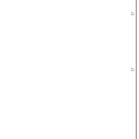
+
-
+
-