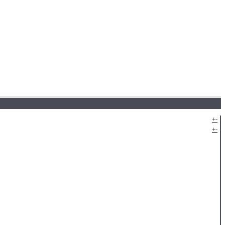
+
-
+
-