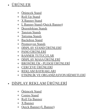
ÜRÜNLER
Örümcek Stand
Roll Up Stand
X Banner Stand
L Banner Stand (Quick Banner)
Dezenfektan Standı
Tanıtım Standı
Tattırma Standı
Backdrop Stand
Promosyon Standı
DİSPLAY STAND ÜRÜNLERİ
PANO ÜRÜNLERİ
BANNER TUTUCULAR
DİSPLAY MASA ÜRÜNLERİ
BROŞÜRLÜK - PLEKSİ ÜRÜNLERİ
ÇERÇEVE ÜRÜNLERİ
REKLAM BAYRAKLARI
ETKİNLİK VE ORGANİZASYON HİZMETLERİ
DİSPLAY REKLAM ÜRÜNLERİ
Örümcek Stand
Centro Stand
Roll Up Banner
X Banner
Quick Banner (L Banner)