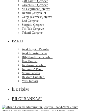
Çift Taraflı Çerçeve
Güvenlikli Çerçeve
Su Geçirmez Çerçeve
Renkli Çerçeveler
Gergi (Germe) Çerçeve
Led Çerçeve
Sürgülü Çerçeve
Tik Tak Çerçeve
Tekstil Çerçeve
PANO
Ayaklı Işıklı Panolar
Ayaklı Poster Pano
Bilgilendirme Panoları
İlan Panosu
Kaldırım Panoları
Katlanır A Pano
Menü Panosu
Reklam Dubaları
Yazı Tahtası
İLETİŞİM
BİLGİ BANKASI
Ahşap Desenli Alüminyum Çerçeve - A2 42×59 25mm