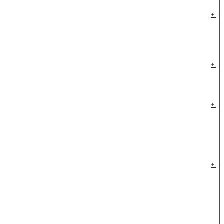
+
-
+
-
+
-
+
-