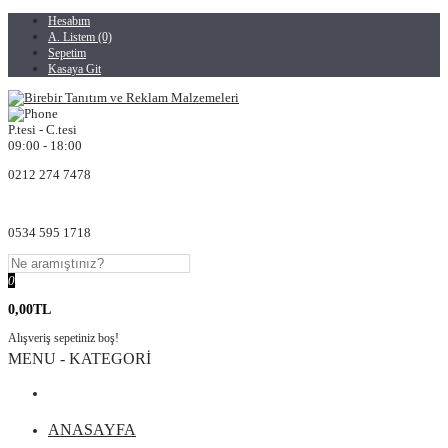
Hesabım
A. Listem (0)
Sepetim
Kasaya Git
P.tesi - C.tesi
09:00 - 18:00
0212 274 7478
0534 595 1718
0
0,00TL
Alışveriş sepetiniz boş!
MENU - KATEGORİ
ANASAYFA