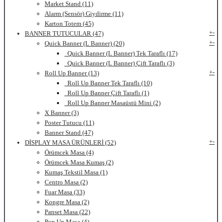
Market Stand (11)
Alarm (Sensör) Giydirme (11)
Karton Totem (45)
+
-
BANNER TUTUCULAR (47)
+
-
Quick Banner (L Banner) (20)
Quick Banner (L Banner) Tek Taraflı (17)
Quick Banner (L Banner) Çift Taraflı (3)
+
-
Roll Up Banner (13)
Roll Up Banner Tek Taraflı (10)
Roll Up Banner Çift Taraflı (1)
Roll Up Banner Masaüstü Mini (2)
X Banner (3)
Poster Tutucu (11)
Banner Stand (47)
+
-
DİSPLAY MASA ÜRÜNLERİ (52)
Örümcek Masa (4)
Örümcek Masa Kumaş (2)
Kumaş Tekstil Masa (1)
Centro Masa (2)
Fuar Masa (33)
Kongre Masa (2)
Panset Masa (22)
Pop Up Masa (4)