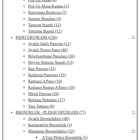
Pop Up Masa Kumaş (2)
Karşılama Bankosu (2)
Sunum Masaları (3)
Tanıtım Standı (12)
Tattırma Standı (12)
+
-
PANO ÜRÜNLERİ (236)
Ayaklı Işıklı Panolar (12)
Ayaklı Poster Pano (46)
Bilgilendirme Panoları (26)
Hijyen Noktası Standı (13)
İlan Panosu (35)
Kaldırım Panoları (35)
Katlanır A Pano (10)
Katlanır Kumaş A Pano (10)
Menü Panosu (26)
Reklam Dubaları (27)
Yazı Tahtası (6)
+
-
BROŞÜRLÜK - PLEKSİ ÜRÜNLERİ (77)
Ayaklı Broşürlükler (40)
Katlanabilir Broşürlük (3)
+
-
Masaüstü Broşürlükler (32)
A Tipi Pleksi Broşürlük (5)