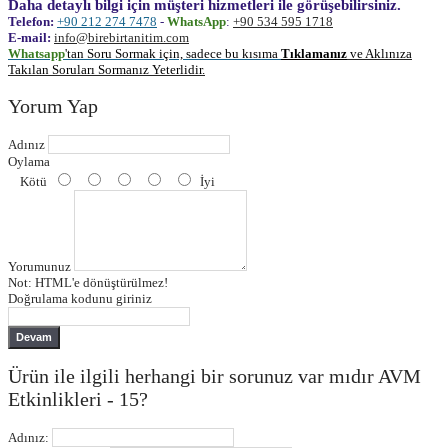
Daha detaylı bilgi için müşteri hizmetleri ile görüşebilirsiniz.
Telefon:
+90 212 274 7478
-
WhatsApp
:
+90 534 595 1718
E-mail:
info@birebirtanitim.com
Whatsapp
'tan Soru Sormak için, sadece bu kısıma
Tıklamanız
ve Aklınıza
Takılan Soruları Sormanız Yeterlidir.
Yorum Yap
Adınız
Oylama
Kötü
İyi
Yorumunuz
Not:
HTML'e dönüştürülmez!
Doğrulama kodunu giriniz
Devam
Ürün ile ilgili herhangi bir sorunuz var mıdır AVM
Etkinlikleri - 15?
Adınız: