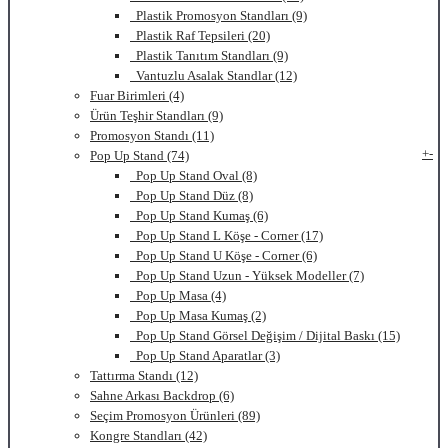
Plastik Promosyon Standları (9)
Plastik Raf Tepsileri (20)
Plastik Tanıtım Standları (9)
Vantuzlu Asalak Standlar (12)
Fuar Birimleri (4)
Ürün Teşhir Standları (9)
Promosyon Standı (11)
+
-
Pop Up Stand (74)
Pop Up Stand Oval (8)
Pop Up Stand Düz (8)
Pop Up Stand Kumaş (6)
Pop Up Stand L Köşe - Corner (17)
Pop Up Stand U Köşe - Corner (6)
Pop Up Stand Uzun - Yüksek Modeller (7)
Pop Up Masa (4)
Pop Up Masa Kumaş (2)
Pop Up Stand Görsel Değişim / Dijital Baskı (15)
Pop Up Stand Aparatlar (3)
Tattırma Standı (12)
Sahne Arkası Backdrop (6)
Seçim Promosyon Ürünleri (89)
Kongre Standları (42)