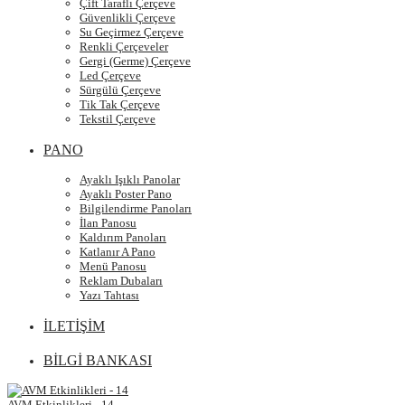
Çift Taraflı Çerçeve
Güvenlikli Çerçeve
Su Geçirmez Çerçeve
Renkli Çerçeveler
Gergi (Germe) Çerçeve
Led Çerçeve
Sürgülü Çerçeve
Tik Tak Çerçeve
Tekstil Çerçeve
PANO
Ayaklı Işıklı Panolar
Ayaklı Poster Pano
Bilgilendirme Panoları
İlan Panosu
Kaldırım Panoları
Katlanır A Pano
Menü Panosu
Reklam Dubaları
Yazı Tahtası
İLETİŞİM
BİLGİ BANKASI
AVM Etkinlikleri - 14