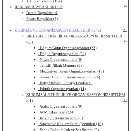
Tik Tak Çerçeve (164)
+
-
REKLAM BAYRAKLARI (12)
Damla Bayraklar (4)
Poster Bayraklar (3)
Yelken Bayraklar (5)
+
-
ETKİNLİK VE ORGANİZASYON HİZMETLERİ (242)
BİREYSEL ETKİNLİK VE ORGANİZASYON HİZMETLERİ
+
-
(98)
Doğum Günü Organizasyonları (23)
Düğün Organizasyonları (21)
Nişan Organizasyonları (0)
Temsili Nikah Memuru (0)
Mezuniyet Töreni Organizasyonları (18)
Sünnet Düğünü Organizasyonları (24)
Baby Shower - Cinsiyet Partisi (1)
Piknik Organizasyonları (11)
KURUMSAL ETKİNLİK VE ORGANİZASYON HİZMETLERİ
+
-
(61)
Açılış Organizasyonları (0)
AVM Etkinlikleri (24)
Kokteyl Organizasyonu (0)
Sinema ve Reklam Filmi Çekimleri (10)
Sahne Podyum Işık ve Ses Sistemi (0)