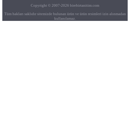
Copyright © 2007-2026 birebirtanitim.com
Tüm hakları saklıdır sitemizde bulunan ürün ve ürün resimleri izin alınmadan
kullanılamaz.