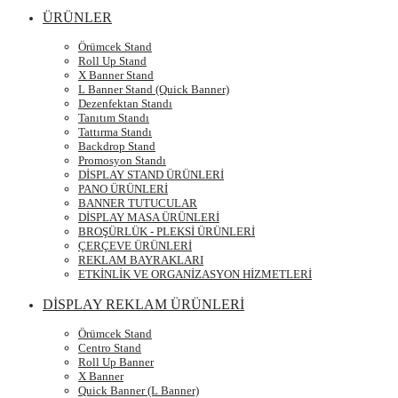
ÜRÜNLER
Örümcek Stand
Roll Up Stand
X Banner Stand
L Banner Stand (Quick Banner)
Dezenfektan Standı
Tanıtım Standı
Tattırma Standı
Backdrop Stand
Promosyon Standı
DİSPLAY STAND ÜRÜNLERİ
PANO ÜRÜNLERİ
BANNER TUTUCULAR
DİSPLAY MASA ÜRÜNLERİ
BROŞÜRLÜK - PLEKSİ ÜRÜNLERİ
ÇERÇEVE ÜRÜNLERİ
REKLAM BAYRAKLARI
ETKİNLİK VE ORGANİZASYON HİZMETLERİ
DİSPLAY REKLAM ÜRÜNLERİ
Örümcek Stand
Centro Stand
Roll Up Banner
X Banner
Quick Banner (L Banner)