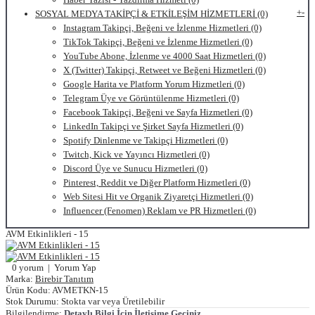
+
-
SOSYAL MEDYA TAKİPÇİ & ETKİLEŞİM HİZMETLERİ (0)
Instagram Takipçi, Beğeni ve İzlenme Hizmetleri (0)
TikTok Takipçi, Beğeni ve İzlenme Hizmetleri (0)
YouTube Abone, İzlenme ve 4000 Saat Hizmetleri (0)
X (Twitter) Takipçi, Retweet ve Beğeni Hizmetleri (0)
Google Harita ve Platform Yorum Hizmetleri (0)
Telegram Üye ve Görüntülenme Hizmetleri (0)
Facebook Takipçi, Beğeni ve Sayfa Hizmetleri (0)
LinkedIn Takipçi ve Şirket Sayfa Hizmetleri (0)
Spotify Dinlenme ve Takipçi Hizmetleri (0)
Twitch, Kick ve Yayıncı Hizmetleri (0)
Discord Üye ve Sunucu Hizmetleri (0)
Pinterest, Reddit ve Diğer Platform Hizmetleri (0)
Web Sitesi Hit ve Organik Ziyaretçi Hizmetleri (0)
Influencer (Fenomen) Reklam ve PR Hizmetleri (0)
AVM Etkinlikleri - 15
0 yorum
|
Yorum Yap
Marka:
Birebir Tanıtım
Ürün Kodu:
AVMETKN-15
Stok Durumu:
Stokta var veya Üretilebilir
Bilgilendirme:
Detaylı Bilgi İçin İletişime Geçiniz.