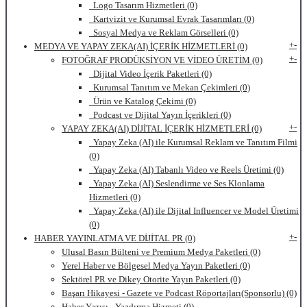
Logo Tasarım Hizmetleri (0)
Kartvizit ve Kurumsal Evrak Tasarımları (0)
Sosyal Medya ve Reklam Görselleri (0)
+
-
MEDYA VE YAPAY ZEKA(AI) İÇERİK HİZMETLERİ (0)
+
-
FOTOĞRAF PRODÜKSİYON VE VİDEO ÜRETİM (0)
Dijital Video İçerik Paketleri (0)
Kurumsal Tanıtım ve Mekan Çekimleri (0)
Ürün ve Katalog Çekimi (0)
Podcast ve Dijital Yayın İçerikleri (0)
+
-
YAPAY ZEKA(AI) DİJİTAL İÇERİK HİZMETLERİ (0)
Yapay Zeka (AI) ile Kurumsal Reklam ve Tanıtım Filmi
(0)
Yapay Zeka (AI) Tabanlı Video ve Reels Üretimi (0)
Yapay Zeka (AI) Seslendirme ve Ses Klonlama
Hizmetleri (0)
Yapay Zeka (AI) ile Dijital Influencer ve Model Üretimi
(0)
+
-
HABER YAYINLATMA VE DİJİTAL PR (0)
Ulusal Basın Bülteni ve Premium Medya Paketleri (0)
Yerel Haber ve Bölgesel Medya Yayın Paketleri (0)
Sektörel PR ve Dikey Otorite Yayın Paketleri (0)
Başarı Hikayesi - Gazete ve Podcast Röportajları(Sponsorlu) (0)
Haber Yazısı - Yazdırma Hizmeti (0)