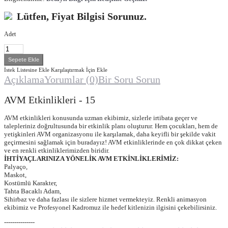
Lütfen, Fiyat Bilgisi Sorunuz.
Adet
İstek Listesine Ekle
Karşılaştırmak İçin Ekle
Açıklama
Yorumlar (0)
Bir Soru Sorun
AVM Etkinlikleri - 15
AVM etkinlikleri konusunda uzman ekibimiz, sizlerle irtibata geçer ve
talepleriniz doğrultusunda bir etkinlik planı oluşturur. Hem çocukları, hem de
yetişkinleri AVM organizasyonu ile karşılamak, daha keyifli bir şekilde vakit
geçirmesini sağlamak için buradayız! AVM etkinliklerinde en çok dikkat çeken
ve en renkli etkinliklerimizden biridir.
İHTİYAÇLARINIZA YÖNELİK AVM ETKİNLİKLERİMİZ:
Palyaço,
Maskot,
Kostümlü Karakter,
Tahta Bacaklı Adam,
Sihirbaz ve daha fazlası ile sizlere hizmet vermekteyiz. Renkli animasyon
ekibimiz ve Profesyonel Kadromuz ile hedef kitlenizin ilgisini çekebilirsiniz.
---------------