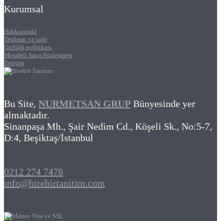
Kurumsal
Hakkımızda
Teslimat ve iade
Gizlilik politikası
Mesafeli Satış Sözleşmesi
İletişim
Bu Site,
NURMETSAN GRUP
Bünyesinde yer
almaktadır.
Sinanpaşa Mh., Şair Nedim Cd., Köşeli Sk., No:5-7,
D:4, Beşiktaş/İstanbul
0212 274 7478
info@birebirtanitim.com