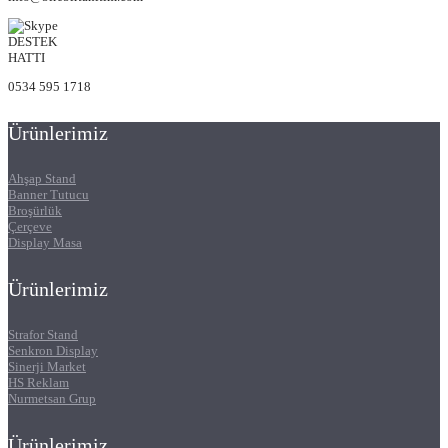
DESTEK
HATTI
0534 595 1718
Ürünlerimiz
Ahşap Stand
Banner Tutucu
Broşürlük
Çerçeve
Display Masa
Ürünlerimiz
Strafor Stand
Senkron Display
Sinerji Market
HS Reklam
Nurmetsan Grup
Ürünlerimiz