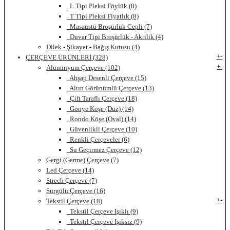
L Tipi Pleksi Föylük (8)
T Tipi Pleksi Fiyatlık (8)
Masaüstü Broşürlük Cepli (7)
Duvar Tipi Broşürlük - Akrilik (4)
Dilek - Şikayet - Bağış Kutusu (4)
+
-
ÇERÇEVE ÜRÜNLERİ (328)
+
-
Alüminyum Çerçeve (102)
Ahşap Desenli Çerçeve (15)
Altın Görünümlü Çerçeve (13)
Çift Taraflı Çerçeve (18)
Gönye Köşe (Düz) (14)
Rondo Köşe (Oval) (14)
Güvenlikli Çerçeve (10)
Renkli Çerçeveler (6)
Su Geçirmez Çerçeve (12)
Gergi (Germe) Çerçeve (7)
Led Çerçeve (14)
Strech Çerçeve (7)
Sürgülü Çerçeve (16)
+
-
Tekstil Çerçeve (18)
Tekstil Çerçeve Işıklı (9)
Tekstil Çerçeve Işıksız (9)