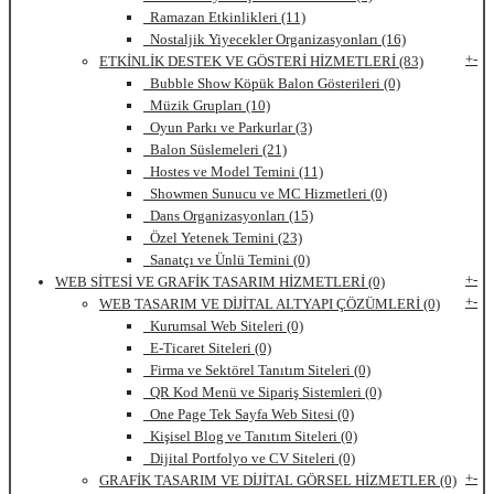
Ramazan Etkinlikleri (11)
Nostaljik Yiyecekler Organizasyonları (16)
+
-
ETKİNLİK DESTEK VE GÖSTERİ HİZMETLERİ (83)
Bubble Show Köpük Balon Gösterileri (0)
Müzik Grupları (10)
Oyun Parkı ve Parkurlar (3)
Balon Süslemeleri (21)
Hostes ve Model Temini (11)
Showmen Sunucu ve MC Hizmetleri (0)
Dans Organizasyonları (15)
Özel Yetenek Temini (23)
Sanatçı ve Ünlü Temini (0)
+
-
WEB SİTESİ VE GRAFİK TASARIM HİZMETLERİ (0)
+
-
WEB TASARIM VE DİJİTAL ALTYAPI ÇÖZÜMLERİ (0)
Kurumsal Web Siteleri (0)
E-Ticaret Siteleri (0)
Firma ve Sektörel Tanıtım Siteleri (0)
QR Kod Menü ve Sipariş Sistemleri (0)
One Page Tek Sayfa Web Sitesi (0)
Kişisel Blog ve Tanıtım Siteleri (0)
Dijital Portfolyo ve CV Siteleri (0)
+
-
GRAFİK TASARIM VE DİJİTAL GÖRSEL HİZMETLER (0)