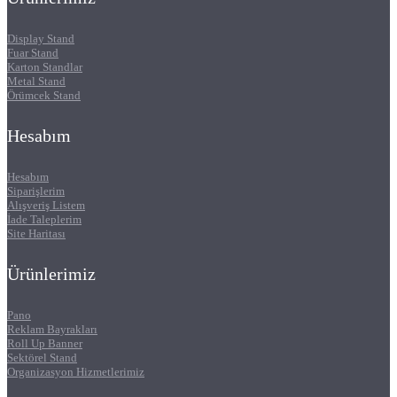
Display Stand
Fuar Stand
Karton Standlar
Metal Stand
Örümcek Stand
Hesabım
Hesabım
Siparişlerim
Alışveriş Listem
İade Taleplerim
Site Haritası
Ürünlerimiz
Pano
Reklam Bayrakları
Roll Up Banner
Sektörel Stand
Organizasyon Hizmetlerimiz