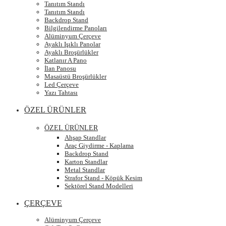
Tanıtım Standı
Tanıtım Standı
Backdrop Stand
Bilgilendirme Panoları
Alüminyum Çerçeve
Ayaklı Işıklı Panolar
Ayaklı Broşürlükler
Katlanır A Pano
İlan Panosu
Masaüstü Broşürlükler
Led Çerçeve
Yazı Tahtası
ÖZEL ÜRÜNLER
ÖZEL ÜRÜNLER
Ahşap Standlar
Araç Giydirme - Kaplama
Backdrop Stand
Karton Standlar
Metal Standlar
Strafor Stand - Köpük Kesim
Sektörel Stand Modelleri
ÇERÇEVE
Alüminyum Çerçeve