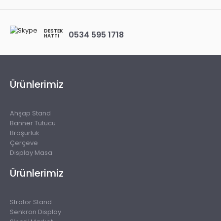
DESTEK
0534 595 1718
HATTI
Ürünlerimiz
Ahşap Stand
Banner Tutucu
Broşürlük
Çerçeve
Display Masa
Ürünlerimiz
Strafor Stand
Senkron Display