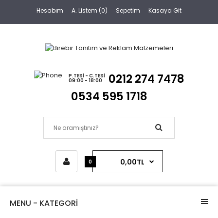
Hesabım
A. Listem (0)
Sepetim
Kasaya Git
0212 274 7478
P.TESI - C.TESI
09:00 - 18:00
0534 595 1718
0,00TL
0
MENU - KATEGORİ