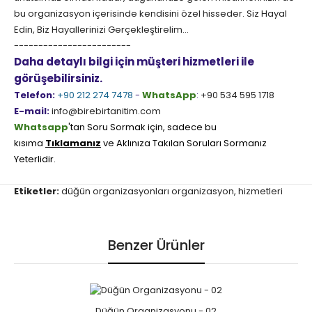
bu organizasyon içerisinde kendisini özel hisseder. Siz Hayal
Edin, Biz Hayallerinizi Gerçekleştirelim...
------------------------
Daha detaylı bilgi için müşteri hizmetleri ile
görüşebilirsiniz.
Telefon:
+90 212 274 7478
-
WhatsApp
:
+90 534 595 1718
E-mail:
info@birebirtanitim.com
Whatsapp
'tan Soru Sormak için, sadece bu
kısıma
Tıklamanız
ve Aklınıza Takılan Soruları Sormanız
Yeterlidir.
Etiketler:
düğün organizasyonları organizasyon
,
hizmetleri
Benzer Ürünler
Düğün Organizasyonu - 02