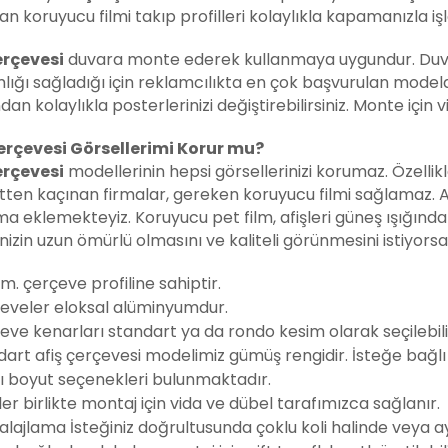
n koruyucu filmi takıp profilleri kolaylıkla kapamanızla iş
erçevesi
duvara monte ederek kullanmaya uygundur. Duva
lığı sağladığı için reklamcılıkta en çok başvurulan model
dan kolaylıkla posterlerinizi değiştirebilirsiniz. Monte için 
erçevesi Görsellerimi Korur mu?
erçevesi
modellerinin hepsi görsellerinizi korumaz. Özelli
tten kaçınan firmalar, gereken koruyucu filmi sağlamaz. Af
ma eklemekteyiz. Koruyucu pet film, afişleri güneş ışığında
inizin uzun ömürlü olmasını ve kaliteli görünmesini istiyorsa
. çerçeve profiline sahiptir.
eveler eloksal alüminyumdur.
eve kenarları standart ya da rondo kesim olarak seçilebili
art afiş çerçevesi modelimiz gümüş rengidir. İsteğe bağlı ol
lı boyut seçenekleri bulunmaktadır.
er birlikte montaj için vida ve dübel tarafımızca sağlanır.
ajlama İsteğiniz doğrultusunda çoklu koli halinde veya ayrı