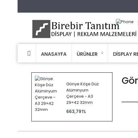
ANASAYFA
ÜRÜNLER
DİSPLAY R
Gön
Gönye Köşe Düz
Alüminyum
Çerçeve - A3
29×42 32mm
663,79TL