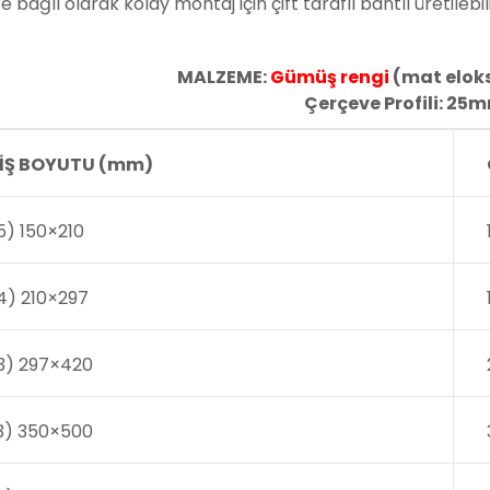
e bağlı olarak kolay montaj için çift taraflı bantlı üretileb
MALZEME:
Gümüş rengi
(mat elok
Çerçeve Profili: 25
İŞ BOYUTU (mm)
5) 150×210
4) 210×297
3) 297×420
3) 350×500