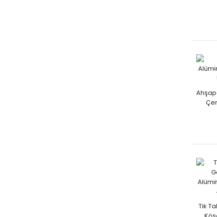
Ahşap
Çer
Tik T
Köş