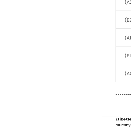
(A
(B
(A
(B
(A
-------
Etiketle
alümin