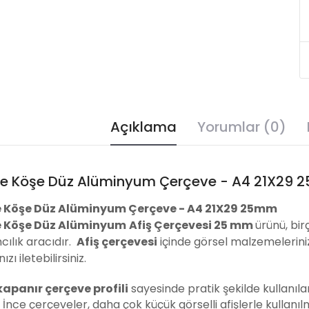
Açıklama
Yorumlar (0)
e Köşe Düz Alüminyum Çerçeve - A4 21X29
 Köşe Düz Alüminyum Çerçeve - A4 21X29 25mm
 Köşe Düz Alüminyum
Afiş Çerçevesi
25 mm
ürünü, bir
cılık aracıdır.
Afiş çerçevesi
içinde görsel malzemelerinizi
zı iletebilirsiniz.
 kapanır çerçeve profili
sayesinde pratik şekilde kullanılan
. İnce çerçeveler, daha çok küçük görselli afişlerle kullanıl