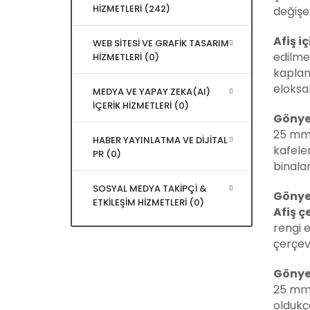
HİZMETLERİ (242)
değişe
Afiş i
WEB SİTESİ VE GRAFİK TASARIM
edilme
HİZMETLERİ (0)
kaplam
eloksal
MEDYA VE YAPAY ZEKA(AI)
İÇERİK HİZMETLERİ (0)
Gönye
25 mm A
HABER YAYINLATMA VE DİJİTAL
kafeler
PR (0)
binala
SOSYAL MEDYA TAKİPÇİ &
Gönye
ETKİLEŞİM HİZMETLERİ (0)
Afiş ç
rengi 
çerçeve
Gönye
25 mm 
oldukça