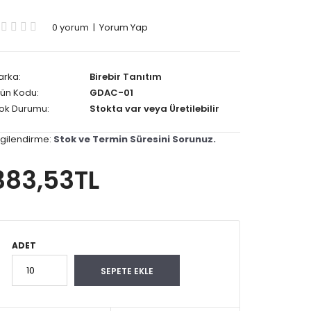
0 yorum
|
Yorum Yap
arka:
Birebir Tanıtım
ün Kodu:
GDAC-01
tok Durumu:
Stokta var veya Üretilebilir
lgilendirme:
Stok ve Termin Süresini Sorunuz.
383,53TL
ADET