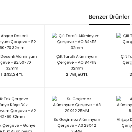
Benzer Ürünler
 Desenli Alüminyum
Çift Taraflı Alüminyum
Çift 
çeve - B2 50×70
Çerçeve - AO 84×118
Çerç
32mm
32mm
1.342,34TL
3.761,50TL
2
Su Geçirmez Alüminyum
Ahşap D
ak Çerçeve - Gönye
Çerçeve - A3 29X42
Çerç
e Düz Alüminyum
25MM