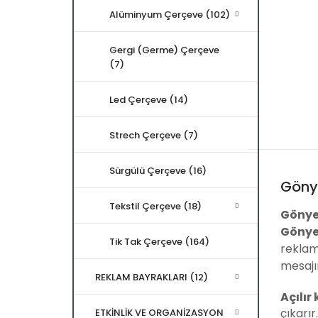
Alüminyum Çerçeve (102)
Gergi (Germe) Çerçeve
(7)
Led Çerçeve (14)
Strech Çerçeve (7)
Sürgülü Çerçeve (16)
Göny
Tekstil Çerçeve (18)
Gönye
Gönye
Tik Tak Çerçeve (164)
reklam
mesajını
REKLAM BAYRAKLARI (12)
Açılır
çıkarır
ETKİNLİK VE ORGANİZASYON