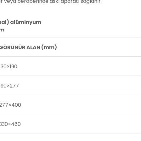
ilir veya beraberinde askı aparatı sağlanır.
sal) alüminyum
mm
GÖRÜNÜR ALAN (mm)
130×190
190×277
277×400
330×480