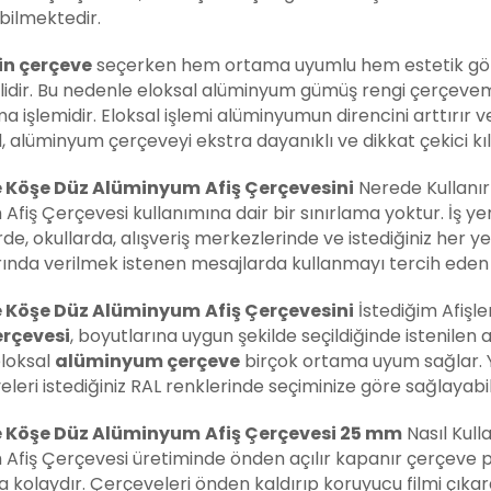
bilmektedir.
çin çerçeve
seçerken hem ortama uyumlu hem estetik gör
lidir. Bu nedenle eloksal alüminyum gümüş rengi çerçevemizi
a işlemidir. Eloksal işlemi alüminyumun direncini arttırır 
, alüminyum çerçeveyi ekstra dayanıklı ve dikkat çekici kıl
 Köşe Düz Alüminyum
Afiş Çerçevesini
Nerede Kullanı
fiş Çerçevesi kullanımına dair bir sınırlama yoktur. İş yerl
de, okullarda, alışveriş merkezlerinde ve istediğiniz her ye
rında verilmek istenen mesajlarda kullanmayı tercih eden
 Köşe Düz Alüminyum
Afiş Çerçevesini
İstediğim Afişle
erçevesi
, boyutlarına uygun şekilde seçildiğinde istenilen a
eloksal
alüminyum çerçeve
birçok ortama uyum sağlar. Y
leri istediğiniz RAL renklerinde seçiminize göre sağlayabili
 Köşe Düz Alüminyum
Afiş Çerçevesi
25 mm
Nasıl Kulla
Afiş Çerçevesi üretiminde önden açılır kapanır çerçeve pro
 kolaydır. Çerçeveleri önden kaldırıp koruyucu filmi çıkardık