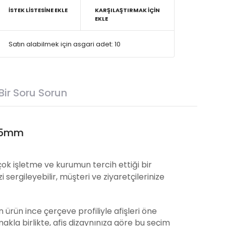
İSTEK LISTESINE EKLE
KARŞILAŞTIRMAK İÇIN
EKLE
Satın alabilmek için asgari adet: 10
Bir Soru Sorun
 25mm
çok işletme ve kurumun tercih ettiği bir
 sergileyebilir, müşteri ve ziyaretçilerinize
 ürün ince çerçeve profiliyle afişleri öne
makla birlikte, afiş dizaynınıza göre bu seçim