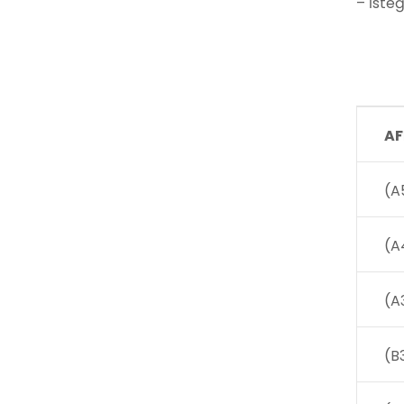
– İsteğ
AF
(A
(A
(A
(B