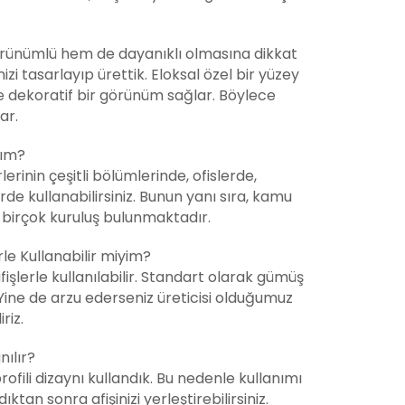
ünümlü hem de dayanıklı olmasına dikkat
 tasarlayıp ürettik. Eloksal özel bir yüzey
ve dekoratif bir görünüm sağlar. Böylece
ar.
rım?
erinin çeşitli bölümlerinde, ofislerde,
rde kullanabilirsiniz. Bunun yanı sıra, kamu
 birçok kuruluş bulunmaktadır.
rle Kullanabilir miyim?
fişlerle kullanılabilir. Standart olarak gümüş
ine de arzu ederseniz üreticisi olduğumuz
riz.
nılır?
fili dizaynı kullandık. Bu nedenle kullanımı
tan sonra afişinizi yerleştirebilirsiniz.