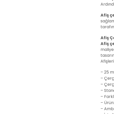
Ardında
Afiş ç
sağlam
tarafın
Afiş Ç
Afiş ç
maliye
tasarı
Afişler
– 25 mm
– Çerç
– Çerç
– Stand
– Fark
– Ürünl
– Ambal