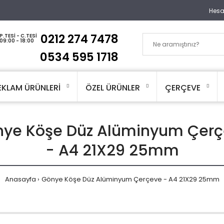
Hes
0212 274 7478
P.TESI - C.TESI
09:00 - 18:00
0534 595 1718
EKLAM ÜRÜNLERİ
ÖZEL ÜRÜNLER
ÇERÇEVE
ye Köşe Düz Alüminyum Çer
- A4 21X29 25mm
Anasayfa
Gönye Köşe Düz Alüminyum Çerçeve - A4 21X29 25mm