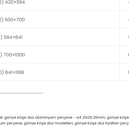
2) 420×594
2) 500×700
1) 594×841
1) 700×1000
0) 841×1188
----------------------
r:
gönye köşe düz alüminyum çerçeve - a4 21x29 25mm
,
gönye köşe
yum çerçeve
,
gönye köşe düz modelleri
,
gönye köşe düz fiyatları çer