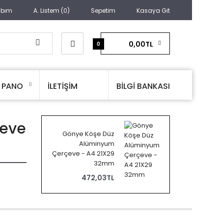
abım
A. Listem (0)
Sepetim
Kasaya Git
0,00TL
0
PANO
İLETİŞİM
BİLGİ BANKASI
çeve
Gönye Köşe Düz
Alüminyum
Çerçeve - A4 21X29
32mm
472,03TL