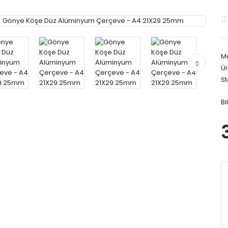
M
Ür
S
Bi