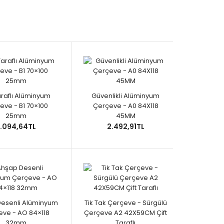
Taraflı Alüminyum
Güvenlikli Alüminyum
eve - B1 70×100
Çerçeve - A0 84X118
25mm
45MM
.094,64TL
2.492,91TL
esenli Alüminyum
Tik Tak Çerçeve - Sürgülü
eve - AO 84×118
Çerçeve A2 42X59CM Çift
32mm
Taraflı