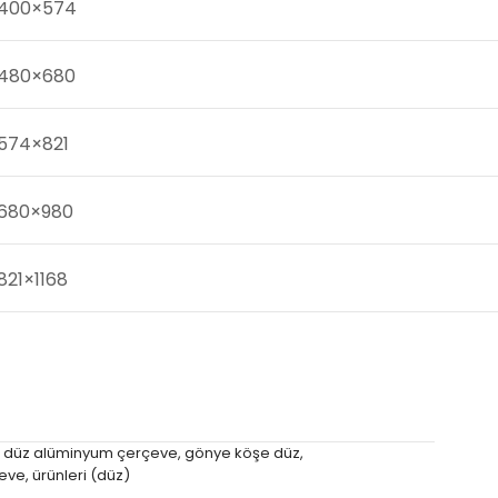
400×574
480×680
574×821
680×980
821×1168
 düz alüminyum çerçeve
,
gönye köşe düz
,
çeve
,
ürünleri (düz)