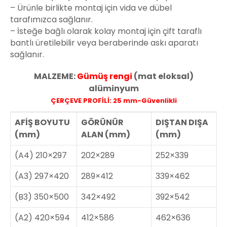
– Ürünle birlikte montaj için vida ve dübel
tarafımızca sağlanır.
– İsteğe bağlı olarak kolay montaj için çift taraflı
bantlı üretilebilir veya beraberinde askı aparatı
sağlanır.
MALZEME:
Gümüş rengi
(mat eloksal)
alüminyum
ÇERÇEVE PROFİLİ: 25 mm-Güvenlikli
AFİŞ BOYUTU
GÖRÜNÜR
DIŞTAN DIŞA
(mm)
ALAN (mm)
(mm)
(A4) 210×297
202×289
252×339
(A3) 297×420
289×412
339×462
(B3) 350×500
342×492
392×542
(A2) 420×594
412×586
462×636