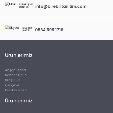
SIPARIŞ VE
info@birebirtanitim.com
DESTEK
DESTEK
0534 595 1718
HATTI
Ürünlerimiz
Ahşap Stand
Banner Tutucu
Broşürlük
Çerçeve
Display Masa
Ürünlerimiz