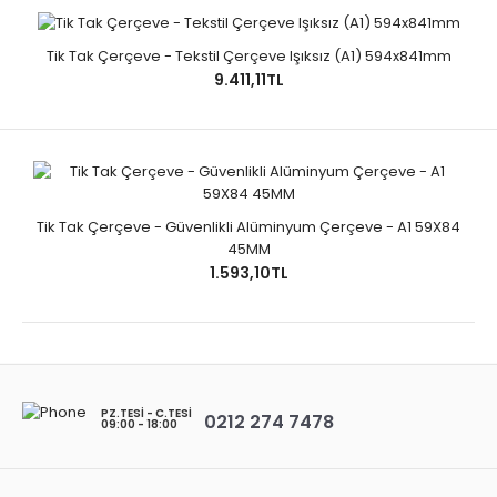
Tik Tak Çerçeve - Tekstil Çerçeve Işıksız (A1) 594x841mm
9.411,11TL
Tik Tak Çerçeve - Güvenlikli Alüminyum Çerçeve - A1 59X84
45MM
1.593,10TL
PZ.TESI - C.TESI
0212 274 7478
09:00 - 18:00