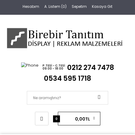
Hesabım
A. Listem (0)
Sepetim
Kasaya Git
0212 274 7478
P.TESI - C.TESI
09:00 - 18:00
0534 595 1718
0,00TL
0