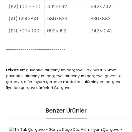
(B2) 500×700
492×692
542×742
(A1) 594×841
586×833
636×883
(B1) 700×1000
692×992
742×1042
-----------------------------
Etiketler:
güvenlikli alüminyum çerçeve - b2 50x70 25mm
,
güvenlikli alüminyum çerçeve
,
alüminyum çerçeve
,
güvenlikli
çerçeve
,
alüminyum çerçeve modelleri
,
alüminyum çerçeve
fiyatları çerçeve
,
ürünleri Çerçeve
Benzer Ürünler