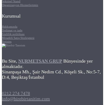
Sektörel Stand
Organizasyon Hizmetlerimiz
Kurumsal
Hakkımızda
Teslimat ve iade
Gizlilik politikası
Mesafeli Satış Sözleşmesi
İletişim
Bu Site,
NURMETSAN GRUP
Bünyesinde yer
almaktadır.
Sinanpaşa Mh., Şair Nedim Cd., Köşeli Sk., No:5-7,
D:4, Beşiktaş/İstanbul
0212 274 7478
info@birebirtanitim.com