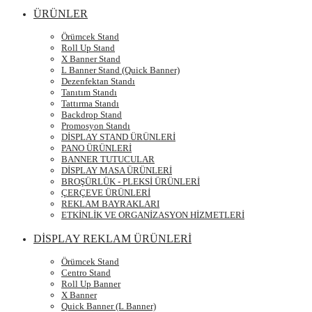
ÜRÜNLER
Örümcek Stand
Roll Up Stand
X Banner Stand
L Banner Stand (Quick Banner)
Dezenfektan Standı
Tanıtım Standı
Tattırma Standı
Backdrop Stand
Promosyon Standı
DİSPLAY STAND ÜRÜNLERİ
PANO ÜRÜNLERİ
BANNER TUTUCULAR
DİSPLAY MASA ÜRÜNLERİ
BROŞÜRLÜK - PLEKSİ ÜRÜNLERİ
ÇERÇEVE ÜRÜNLERİ
REKLAM BAYRAKLARI
ETKİNLİK VE ORGANİZASYON HİZMETLERİ
DİSPLAY REKLAM ÜRÜNLERİ
Örümcek Stand
Centro Stand
Roll Up Banner
X Banner
Quick Banner (L Banner)