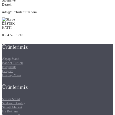
Sipariş ve
Destek
info@birebirtanitim.com
DESTEK
HATTI
0534 595 1718
Ürünlerimiz
Ahşap Stand
Banner Tutucu
Broşürlük
Çerçeve
Display Masa
Ürünlerimiz
Strafor Stand
Senkron Display
Sinerji Market
HS Reklam