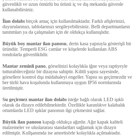
güvenlikli ve uzun ömürlü bu ürünü iç ve dış mekanda güvenle
kullanabilirsiniz.
İlan dolabı
birçok amaç için kullanılmaktadır. Farklı afişlerinizi,
duyurularınızı, tablolarınızı sergileyebilirsiniz. Belli departmanların
tanıtımları ya da çalışmaları için de oldukça kullanışlıdır.
Büyük boy mantar ilan panosu
, derin kasa yapısıyla gösterişli bir
üründür. Temperli ESG camlar ve köşelerde kullanılan ABS
rondolarla güvenliklidir.
Mantar zeminli pano
, görselinizi kolaylıkla iğne veya raptiyeyle
tutturabileceğiniz bir dizayna sahiptir. Kilitli yapısı sayesinde,
görsellere kontrol dışı müdahaleyi engeller. Yapısı su geçirmezdir ve
her türlü hava koşulunda kullanmaya uygun IP56 normlarında
üretilmiştir.
Su geçirmez mantar ilan dolabı
isteğe bağlı olarak LED ışıklı
olarak da dizayn edilebilmektedir. Özellikle karanlıkve kalabalık
ortamlarda LED ışıklar panonun ilgi çekmesini sağlar.
Büyük ilan panosu
kapağı oldukça ağırdır. Ağır kapak kaliteli
malzemeler ve uluslararası standartları sağlamak için dizayn
edilmiştir. Kullşanımda ise amortisörle kolaylıkla açılmaktadır.