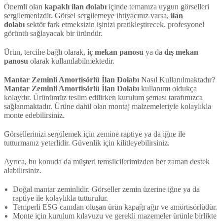
Önemli olan
kapaklı ilan dolabı
içinde temanıza uygun görselleri
sergilemenizdir. Görsel sergilemeye ihtiyacınız varsa,
ilan
dolabı
sektör fark etmeksizin işinizi pratikleştirecek, profesyonel
görüntü sağlayacak bir üründür.
Ürün, tercihe bağlı olarak,
iç mekan panosu
ya da
dış mekan
panosu
olarak kullanılabilmektedir.
Mantar Zeminli Amortisörlü İlan Dolabı
Nasıl Kullanılmaktadır?
Mantar Zeminli Amortisörlü İlan Dolabı
kullanımı oldukça
kolaydır. Ürünümüz teslim edilirken kurulum şeması tarafımızca
sağlanmaktadır. Ürüne dahil olan montaj malzemeleriyle kolaylıkla
monte edebilirsiniz.
Görsellerinizi sergilemek için zemine raptiye ya da iğne ile
tutturmanız yeterlidir. Güvenlik için kilitleyebilirsiniz.
Ayrıca, bu konuda da müşteri temsilcilerimizden her zaman destek
alabilirsiniz.
Doğal mantar zeminlidir. Görseller zemin üzerine iğne ya da
raptiye ile kolaylıkla tutturulur.
Temperli ESG camdan oluşan ürün kapağı ağır ve amörtisörlüdür.
Monte için kurulum kılavuzu ve gerekli mazemeler ürünle birlikte