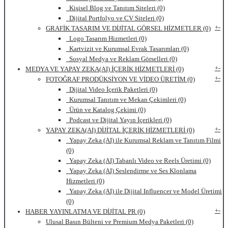
Kişisel Blog ve Tanıtım Siteleri (0)
Dijital Portfolyo ve CV Siteleri (0)
+
-
GRAFİK TASARIM VE DİJİTAL GÖRSEL HİZMETLER (0)
Logo Tasarım Hizmetleri (0)
Kartvizit ve Kurumsal Evrak Tasarımları (0)
Sosyal Medya ve Reklam Görselleri (0)
+
-
MEDYA VE YAPAY ZEKA(AI) İÇERİK HİZMETLERİ (0)
+
-
FOTOĞRAF PRODÜKSİYON VE VİDEO ÜRETİM (0)
Dijital Video İçerik Paketleri (0)
Kurumsal Tanıtım ve Mekan Çekimleri (0)
Ürün ve Katalog Çekimi (0)
Podcast ve Dijital Yayın İçerikleri (0)
+
-
YAPAY ZEKA(AI) DİJİTAL İÇERİK HİZMETLERİ (0)
Yapay Zeka (AI) ile Kurumsal Reklam ve Tanıtım Filmi
(0)
Yapay Zeka (AI) Tabanlı Video ve Reels Üretimi (0)
Yapay Zeka (AI) Seslendirme ve Ses Klonlama
Hizmetleri (0)
Yapay Zeka (AI) ile Dijital Influencer ve Model Üretimi
(0)
+
-
HABER YAYINLATMA VE DİJİTAL PR (0)
Ulusal Basın Bülteni ve Premium Medya Paketleri (0)