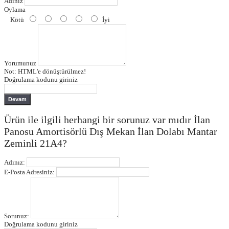
Adınız
Oylama
Kötü
İyi
Yorumunuz
Not:
HTML'e dönüştürülmez!
Doğrulama kodunu giriniz
Devam
Ürün ile ilgili herhangi bir sorunuz var mıdır İlan
Panosu Amortisörlü Dış Mekan İlan Dolabı Mantar
Zeminli 21A4?
Adınız:
E-Posta Adresiniz:
Sorunuz:
Doğrulama kodunu giriniz