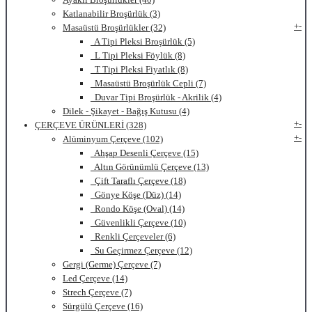
Katlanabilir Broşürlük (3)
+
-
Masaüstü Broşürlükler (32)
A Tipi Pleksi Broşürlük (5)
L Tipi Pleksi Föylük (8)
T Tipi Pleksi Fiyatlık (8)
Masaüstü Broşürlük Cepli (7)
Duvar Tipi Broşürlük - Akrilik (4)
Dilek - Şikayet - Bağış Kutusu (4)
+
-
ÇERÇEVE ÜRÜNLERİ (328)
+
-
Alüminyum Çerçeve (102)
Ahşap Desenli Çerçeve (15)
Altın Görünümlü Çerçeve (13)
Çift Taraflı Çerçeve (18)
Gönye Köşe (Düz) (14)
Rondo Köşe (Oval) (14)
Güvenlikli Çerçeve (10)
Renkli Çerçeveler (6)
Su Geçirmez Çerçeve (12)
Gergi (Germe) Çerçeve (7)
Led Çerçeve (14)
Strech Çerçeve (7)
Sürgülü Çerçeve (16)