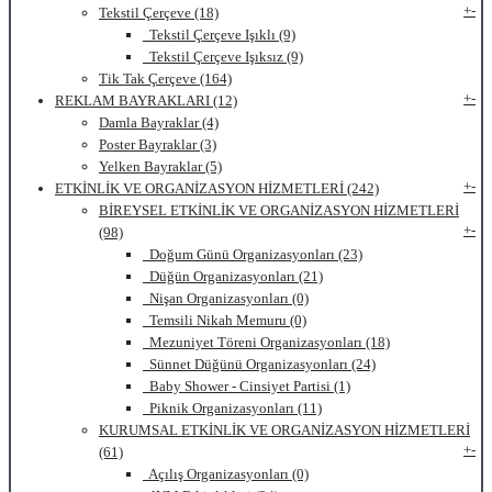
+
-
Tekstil Çerçeve (18)
Tekstil Çerçeve Işıklı (9)
Tekstil Çerçeve Işıksız (9)
Tik Tak Çerçeve (164)
+
-
REKLAM BAYRAKLARI (12)
Damla Bayraklar (4)
Poster Bayraklar (3)
Yelken Bayraklar (5)
+
-
ETKİNLİK VE ORGANİZASYON HİZMETLERİ (242)
BİREYSEL ETKİNLİK VE ORGANİZASYON HİZMETLERİ
+
-
(98)
Doğum Günü Organizasyonları (23)
Düğün Organizasyonları (21)
Nişan Organizasyonları (0)
Temsili Nikah Memuru (0)
Mezuniyet Töreni Organizasyonları (18)
Sünnet Düğünü Organizasyonları (24)
Baby Shower - Cinsiyet Partisi (1)
Piknik Organizasyonları (11)
KURUMSAL ETKİNLİK VE ORGANİZASYON HİZMETLERİ
+
-
(61)
Açılış Organizasyonları (0)