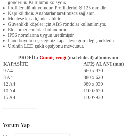
gönderilir. Kurulumu kolaydır.
Profiller alüminyumdur. Profil derinliği 125 mm.dir.
Kapı kilitlidir. Anahtarlar tarafımızca sağlanır.
Menteşe kasa içinde sabittir.
Güvenlikli köşeler için ABS rondolar kullanılmıştır.
Elostomer contolar bulundurur.
IP56 normlarına uygun üretilmiştir.
Pano boyutu seçeceğiniz kapasiteye göre değişmektedir.
Ürünün LED ışıklı opsiyonu mevcuttur.
PROFİL:
Gümüş rengi
(mat eloksal) alüminyum
KAPASİTE
AFİŞ ALANI (mm)
9 A4
660 x 930
8 A4
880 x 620
12 A4
880 x 930
10 A4
1100×620
15 A4
1100×930
-----------------------------
Yorum Yap