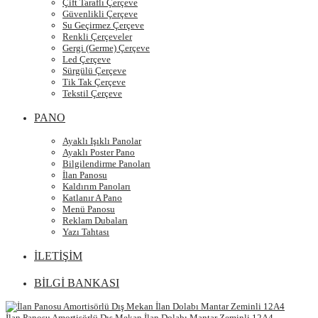
Çift Taraflı Çerçeve
Güvenlikli Çerçeve
Su Geçirmez Çerçeve
Renkli Çerçeveler
Gergi (Germe) Çerçeve
Led Çerçeve
Sürgülü Çerçeve
Tik Tak Çerçeve
Tekstil Çerçeve
PANO
Ayaklı Işıklı Panolar
Ayaklı Poster Pano
Bilgilendirme Panoları
İlan Panosu
Kaldırım Panoları
Katlanır A Pano
Menü Panosu
Reklam Dubaları
Yazı Tahtası
İLETİŞİM
BİLGİ BANKASI
İlan Panosu Amortisörlü Dış Mekan İlan Dolabı Mantar Zeminli 12A4