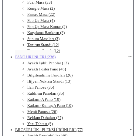
Fuar Masa (33)
Kongre Masa (2)
Panset Masa (22)
Pop Up Masa (4)
Pop Up Masa Kumaş (2)
Karşılama Bankosu (2)
Sunum Masaları (3)
Tanıtım Standı (12)
Tattırma Standı (12)
+
-
PANO ÜRÜNLERİ (236)
Ayaklı Işıklı Panolar (12)
Ayaklı Poster Pano (46)
Bilgilendirme Panoları (26)
Hijyen Noktası Standı (13)
İlan Panosu (35)
Kaldırım Panoları (35)
Katlanır A Pano (10)
Katlanır Kumaş A Pano (10)
Menü Panosu (26)
Reklam Dubaları (27)
Yazı Tahtası (6)
+
-
BROŞÜRLÜK - PLEKSİ ÜRÜNLERİ (77)
Ayaklı Broşürlükler (40)