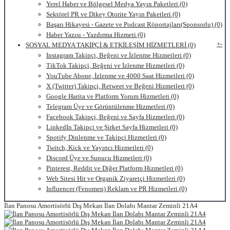
Yerel Haber ve Bölgesel Medya Yayın Paketleri (0)
Sektörel PR ve Dikey Otorite Yayın Paketleri (0)
Başarı Hikayesi - Gazete ve Podcast Röportajları(Sponsorlu) (0)
Haber Yazısı - Yazdırma Hizmeti (0)
+
-
SOSYAL MEDYA TAKİPÇİ & ETKİLEŞİM HİZMETLERİ (0)
Instagram Takipçi, Beğeni ve İzlenme Hizmetleri (0)
TikTok Takipçi, Beğeni ve İzlenme Hizmetleri (0)
YouTube Abone, İzlenme ve 4000 Saat Hizmetleri (0)
X (Twitter) Takipçi, Retweet ve Beğeni Hizmetleri (0)
Google Harita ve Platform Yorum Hizmetleri (0)
Telegram Üye ve Görüntülenme Hizmetleri (0)
Facebook Takipçi, Beğeni ve Sayfa Hizmetleri (0)
LinkedIn Takipçi ve Şirket Sayfa Hizmetleri (0)
Spotify Dinlenme ve Takipçi Hizmetleri (0)
Twitch, Kick ve Yayıncı Hizmetleri (0)
Discord Üye ve Sunucu Hizmetleri (0)
Pinterest, Reddit ve Diğer Platform Hizmetleri (0)
Web Sitesi Hit ve Organik Ziyaretçi Hizmetleri (0)
Influencer (Fenomen) Reklam ve PR Hizmetleri (0)
İlan Panosu Amortisörlü Dış Mekan İlan Dolabı Mantar Zeminli 21A4