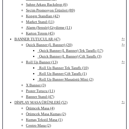
Sahne Arkası Backdrop (6)
Seçim Promosyon Ürünleri (89)
Kongre Standları (42)
Market Stand (11)
Alarm (Sensör) Giydirme (11)
Karton Totem (45)
+
-
BANNER TUTUCULAR (47)
+
-
Quick Banner (L Banner) (20)
Quick Banner (L Banner) Tek Taraflı (17)
Quick Banner (L Banner) Çift Taraflı (3)
+
-
Roll Up Banner (13)
Roll Up Banner Tek Taraflı (10)
Roll Up Banner Çift Taraflı (1)
Roll Up Banner Masaüstü Mini (2)
X Banner (3)
Poster Tutucu (11)
Banner Stand (47)
+
-
DİSPLAY MASA ÜRÜNLERİ (52)
Örümcek Masa (4)
Örümcek Masa Kumaş (2)
Kumaş Tekstil Masa (1)
Centro Masa (2)