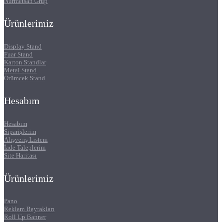
Nurmetsan Grup
Ürünlerimiz
Display Stand
Fuar Stand
Karton Standlar
Metal Stand
Örümcek Stand
Hesabım
Hesabım
Siparişlerim
Alışveriş Listem
İade Taleplerim
Site Haritası
Ürünlerimiz
Pano
Reklam Bayrakları
Roll Up Banner