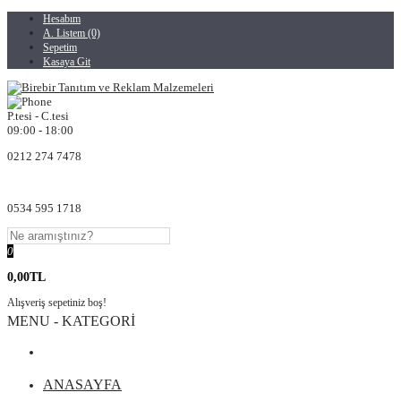
Hesabım
A. Listem (0)
Sepetim
Kasaya Git
P.tesi - C.tesi
09:00 - 18:00
0212 274 7478
0534 595 1718
0
0,00TL
Alışveriş sepetiniz boş!
MENU - KATEGORİ
ANASAYFA