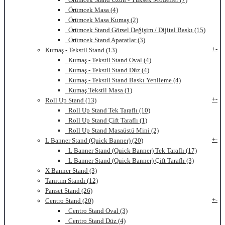
Örümcek Masa (4)
Örümcek Masa Kumaş (2)
Örümcek Stand Görsel Değişim / Dijital Baskı (15)
Örümcek Stand Aparatlar (3)
+
-
Kumaş - Tekstil Stand (13)
Kumaş - Tekstil Stand Oval (4)
Kumaş - Tekstil Stand Düz (4)
Kumaş - Tekstil Stand Baskı Yenileme (4)
Kumaş Tekstil Masa (1)
+
-
Roll Up Stand (13)
Roll Up Stand Tek Taraflı (10)
Roll Up Stand Çift Taraflı (1)
Roll Up Stand Masaüstü Mini (2)
+
-
L Banner Stand (Quick Banner) (20)
L Banner Stand (Quick Banner) Tek Taraflı (17)
L Banner Stand (Quick Banner) Çift Taraflı (3)
X Banner Stand (3)
Tanıtım Standı (12)
Panset Stand (26)
+
-
Centro Stand (20)
Centro Stand Oval (3)
Centro Stand Düz (4)