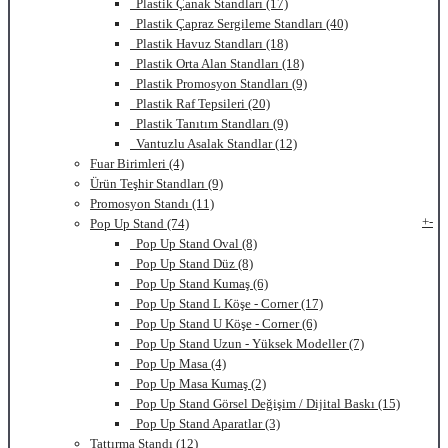
Plastik Çanak Standları (17)
Plastik Çapraz Sergileme Standları (40)
Plastik Havuz Standları (18)
Plastik Orta Alan Standları (18)
Plastik Promosyon Standları (9)
Plastik Raf Tepsileri (20)
Plastik Tanıtım Standları (9)
Vantuzlu Asalak Standlar (12)
Fuar Birimleri (4)
Ürün Teşhir Standları (9)
Promosyon Standı (11)
+
-
Pop Up Stand (74)
Pop Up Stand Oval (8)
Pop Up Stand Düz (8)
Pop Up Stand Kumaş (6)
Pop Up Stand L Köşe - Corner (17)
Pop Up Stand U Köşe - Corner (6)
Pop Up Stand Uzun - Yüksek Modeller (7)
Pop Up Masa (4)
Pop Up Masa Kumaş (2)
Pop Up Stand Görsel Değişim / Dijital Baskı (15)
Pop Up Stand Aparatlar (3)
Tattırma Standı (12)