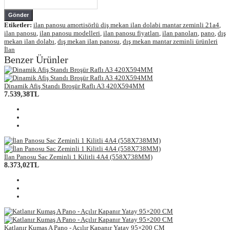
Gönder
Etiketler:
ilan panosu amortisörlü diş mekan ilan dolabi mantar zeminli 21a4
,
ilan panosu
,
ilan panosu modelleri
,
ilan panosu fiyatları
,
ilan panoları
,
pano
,
dış
mekan ilan dolabı
,
dış mekan ilan panosu
,
dış mekan mantar zeminli ürünleri
İlan
Benzer Ürünler
Dinamik Afiş Standı Broşür Raflı A3 420X594MM
7.539,38TL
İlan Panosu Sac Zeminli 1 Kilitli 4A4 (558X738MM)
8.373,02TL
Katlanır Kumaş A Pano - Açılır Kapanır Yatay 95×200 CM