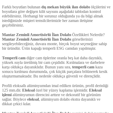
Farklı boyutları bulunan
dış mekan
büyük
ilan dolabı
ölçülerini ve
boyutlara göre değişen kilit sayısını aşağıdaki tablodan kontrol
edebilirsiniz. Herhangi bir sorunuz olduğunda ya da bilgi almak
istediğinizde müşteri temsilcilerimizle her zaman iletişime
geçebilirsiniz.
Mantar Zeminli Amortisörlü İlan Dolabı
Özellikleri Nelerdir?
Mantar Zeminli Amortisörlü İlan Dolabı
görsellerinizi
sergileyebileceğiniz, duvara monte, birçok boyut seçeneğine sahip
bir üründür. Ürün kapağı temperli ESG camdan yapılmıştır.
Temperli cam
diğer cam tiplerine oranla beş kat daha daynıklı,
yüksek ısıyla üretilmiş bir cam çeşididir. Kırılmalara ve darbelere
karşı oldukça dayanıklıdır. Bunun yanı sıra,
temperli cam
kaza
sonucu kırılması durumunda, çok küçük parçalara bölünerek kesik
oluşturmamaktadır. Bu nedenle oldukça güvenli ve dirençlidir.
Profili eloksallı alüminyumdan imal edilken ürünün, profil derinliği
125 mm.dir.
Eloksal
özel bir yüzey kaplama işlemidir.
Eloksal
işlemi
alüminyumun direncini arttırır ve dekoratif bir görünüm
sağlar. Böylece
eloksal
, alüminyum dolabı ekstra dayanıklı ve
dikkat çekici kılar.