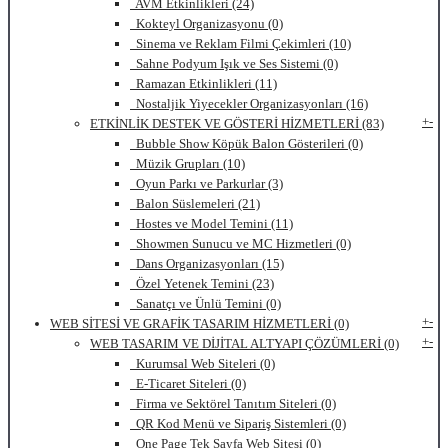
AVM Etkinlikleri (24)
Kokteyl Organizasyonu (0)
Sinema ve Reklam Filmi Çekimleri (10)
Sahne Podyum Işık ve Ses Sistemi (0)
Ramazan Etkinlikleri (11)
Nostaljik Yiyecekler Organizasyonları (16)
+
-
ETKİNLİK DESTEK VE GÖSTERİ HİZMETLERİ (83)
Bubble Show Köpük Balon Gösterileri (0)
Müzik Grupları (10)
Oyun Parkı ve Parkurlar (3)
Balon Süslemeleri (21)
Hostes ve Model Temini (11)
Showmen Sunucu ve MC Hizmetleri (0)
Dans Organizasyonları (15)
Özel Yetenek Temini (23)
Sanatçı ve Ünlü Temini (0)
+
-
WEB SİTESİ VE GRAFİK TASARIM HİZMETLERİ (0)
+
-
WEB TASARIM VE DİJİTAL ALTYAPI ÇÖZÜMLERİ (0)
Kurumsal Web Siteleri (0)
E-Ticaret Siteleri (0)
Firma ve Sektörel Tanıtım Siteleri (0)
QR Kod Menü ve Sipariş Sistemleri (0)
One Page Tek Sayfa Web Sitesi (0)