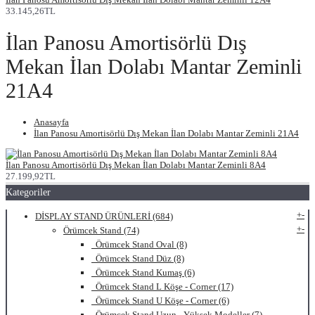
33.145,26TL
İlan Panosu Amortisörlü Dış
Mekan İlan Dolabı Mantar Zeminli
21A4
Anasayfa
İlan Panosu Amortisörlü Dış Mekan İlan Dolabı Mantar Zeminli 21A4
İlan Panosu Amortisörlü Dış Mekan İlan Dolabı Mantar Zeminli 8A4
27.199,92TL
Kategoriler
+
-
DİSPLAY STAND ÜRÜNLERİ (684)
+
-
Örümcek Stand (74)
Örümcek Stand Oval (8)
Örümcek Stand Düz (8)
Örümcek Stand Kumaş (6)
Örümcek Stand L Köşe - Corner (17)
Örümcek Stand U Köşe - Corner (6)
Örümcek Stand Uzun - Yüksek Modeller (7)