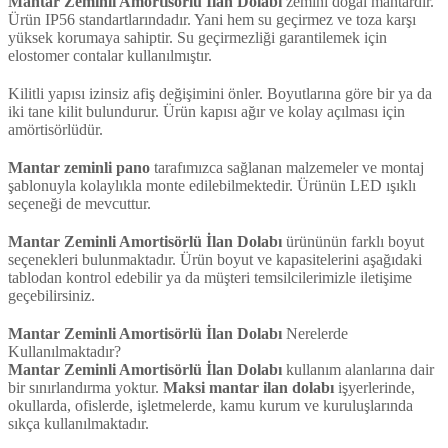
Mantar Zeminli Amortisörlü İlan Dolabı
zemini doğal mantardır.
Ürün IP56 standartlarındadır. Yani hem su geçirmez ve toza karşı
yüksek korumaya sahiptir. Su geçirmezliği garantilemek için
elostomer contalar kullanılmıştır.
Kilitli yapısı izinsiz afiş değişimini önler. Boyutlarına göre bir ya da
iki tane kilit bulundurur. Ürün kapısı ağır ve kolay açılması için
amörtisörlüdür.
Mantar zeminli pano
tarafımızca sağlanan malzemeler ve montaj
şablonuyla kolaylıkla monte edilebilmektedir. Ürünün LED ışıklı
seçeneği de mevcuttur.
Mantar Zeminli Amortisörlü İlan Dolabı
ürününün farklı boyut
seçenekleri bulunmaktadır. Ürün boyut ve kapasitelerini aşağıdaki
tablodan kontrol edebilir ya da müşteri temsilcilerimizle iletişime
geçebilirsiniz.
Mantar Zeminli Amortisörlü İlan Dolabı
Nerelerde
Kullanılmaktadır?
Mantar Zeminli Amortisörlü İlan Dolabı
kullanım alanlarına dair
bir sınırlandırma yoktur.
Maksi mantar ilan dolabı
işyerlerinde,
okullarda, ofislerde, işletmelerde, kamu kurum ve kuruluşlarında
sıkça kullanılmaktadır.