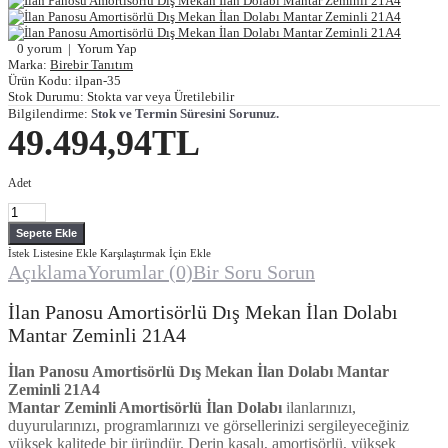
0 yorum
|
Yorum Yap
Marka:
Birebir Tanıtım
Ürün Kodu:
ilpan-35
Stok Durumu:
Stokta var veya Üretilebilir
Bilgilendirme:
Stok ve Termin Süresini Sorunuz.
49.494,94TL
Adet
İstek Listesine Ekle
Karşılaştırmak İçin Ekle
Açıklama
Yorumlar (0)
Bir Soru Sorun
İlan Panosu Amortisörlü Dış Mekan İlan Dolabı
Mantar Zeminli 21A4
İlan Panosu Amortisörlü Dış Mekan İlan Dolabı Mantar
Zeminli 21A4
Mantar Zeminli Amortisörlü İlan Dolabı
ilanlarınızı,
duyurularınızı, programlarınızı ve görsellerinizi sergileyeceğiniz
yüksek kalitede bir üründür. Derin kasalı, amortisörlü, yüksek