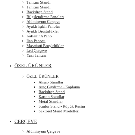
Tanıtım Standı
Tanıtım Standı
Backdrop Stand
Bilgilendirme Panoları
Alüminyum Çerçeve
Ayaklı Işıklı Panolar
Ayaklı Broşürlükler
Katlanır A Pano
İlan Panosu
Masaüstü Broşürlükler
Led Çerçeve
Yazı Tahtası
ÖZEL ÜRÜNLER
ÖZEL ÜRÜNLER
Ahşap Standlar
Araç Giydirme - Kaplama
Backdrop Stand
Karton Standlar
Metal Standlar
Strafor Stand - Köpük Kesim
Sektörel Stand Modelleri
ÇERÇEVE
Alüminyum Çerçeve