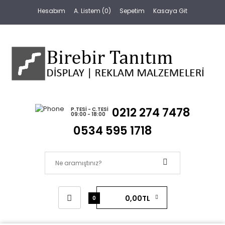
Hesabım
A. Listem (0)
Sepetim
Kasaya Git
0212 274 7478
P.TESI - C.TESI
09:00 - 18:00
0534 595 1718
0,00TL
0