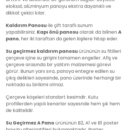
eloksal, alüminyum panoyu ekstra dayanıklı ve
dikkat çekici kılar.
Kaldırım Panosu
ile çift taraflı sunum
yapabilirsiniz.
Kapı önü panosu
olarak da bilinen
A
pano
, her iki taraftan da gelen kişilere hitap eder.
Su geçirmez kaldırım panosu
ürününün su fitilleri
çerçeve içine su girişini tamamen engeller. Afiş ve
çerçeve arasında bir yalıtım malzemesi görevi
görür. Bunun yanı sıra, panoya entegre edilen su
çıkış delikleri sayesinde, pano üzerinde herhangi bir
noktada su birikimi olmaz.
Çerçeve köşeleri standart kesimdir. Kutu
profillerden yapılı kenarlar sayesnde hem şık hem
de kalitelidir.
Su Geçirmez A Pano
ürününün B2, A1 ve B1 poster
boyutu alternatifleri bulunmaktadır. Poster