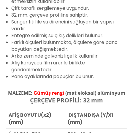
etmeksizin kullanılabilir.
Çift taraflı sergilemeye uygundur.
32 mm. çerçeve profiline sahiptir.
Sünger fitil ile su direncini sağlayan bir yapısı
vardır.
Entegre edilmiş su çıkış delikleri bulunur.
Farklı ölçüleri bulunmakta, ölçülere göre pano
boyutları değişmektedir.
Arka zeminde galvanizli çelik kullanılır.
Afiş koruyucu film ürünle birlikte
gönderilmektedir.
Pano ayaklarında papuçlar bulunur.
MALZEME:
Gümüş rengi
(mat eloksal) alüminyum
ÇERÇEVE PROFİLİ: 32 mm
AFİŞ BOYUTU(x2)
DIŞTAN DIŞA (Y/X1
(mm)
(mm)