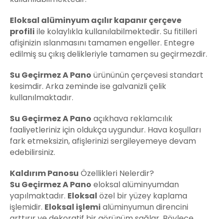
Eloksal alüminyum açılır kapanır çerçeve
profili
ile kolaylıkla kullanılabilmektedir. Su fitilleri
afişinizin ıslanmasını tamamen engeller. Entegre
edilmiş su çıkış delikleriyle tamamen su geçirmezdir.
Su Geçirmez A Pano
ürününün çerçevesi standart
kesimdir. Arka zeminde ise galvanizli çelik
kullanılmaktadır.
Su Geçirmez A Pano
açıkhava reklamcılık
faaliyetleriniz için oldukça uygundur. Hava koşulları
fark etmeksizin, afişlerinizi sergileyemeye devam
edebilirsiniz.
Kaldırım Panosu
Özellikleri Nelerdir?
Su Geçirmez A Pano
eloksal alüminyumdan
yapılmaktadır.
Eloksal
özel bir yüzey kaplama
işlemidir.
Eloksal işlemi
alüminyumun direncini
arttırır ve dekoratif bir görünüm sağlar. Böylece