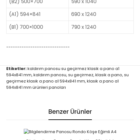
(B2) 500×700
590 x 1040
(A1) 594×841
690 x 1240
(B1) 700×1000
790 x 1240
-----------------------------
Etiketler:
kaldırım panosu su geçirmez klasik a pano a1
594x841 mm
,
kaldırım panosu
,
su geçirmez
,
klasik a pano
,
su
geçirmez klasik a pano a1 594x841 mm
,
klasik a pano a1
594x841 mm ürünleri panoları
Benzer Ürünler