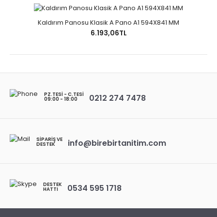
Kaldırım Panosu Klasik A Pano A1 594X841 MM
6.193,06TL
PZ.TESI - C.TESI
0212 274 7478
09:00 - 18:00
SIPARIŞ VE
info@birebirtanitim.com
DESTEK
DESTEK
0534 595 1718
HATTI