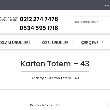
Hes
0212 274 7478
P.TESI - C.TESI
09:00 - 18:00
0534 595 1718
EKLAM ÜRÜNLERİ
ÖZEL ÜRÜNLER
ÇERÇEVE
Karton Totem – 43
Anasayfa
Karton Totem – 43