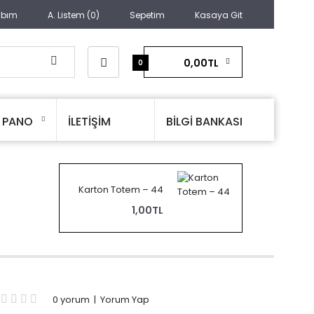
abım
A. Listem (0)
Sepetim
Kasaya Git
0,00TL
0
PANO
İLETİŞİM
BİLGİ BANKASI
Karton Totem – 44
1,00TL
0 yorum
|
Yorum Yap