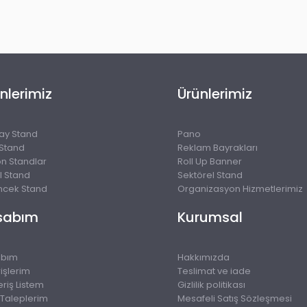
nlerimiz
Ürünlerimiz
lay Stand
Pano
 Stand
Reklam Bayrakları
on Standlar
Roll Up Banner
l Stand
Sektörel Stand
cek Stand
Organizasyon Hizmetlerimiz
sabım
Kurumsal
abım
Hakkımızda
işlerim
Teslimat ve iade
eriş Listem
Gizlilik politikası
 Taleplerim
Mesafeli Satış Sözleşmesi