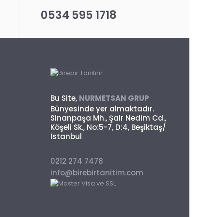
0534 595 1718
Bu Site,
NURMETSAN GRUP
Bünyesinde yer almaktadır.
Sinanpaşa Mh., Şair Nedim Cd.,
Köşeli Sk., No:5-7, D:4, Beşiktaş/
İstanbul
0212 274 7478
info@birebirtanitim.com