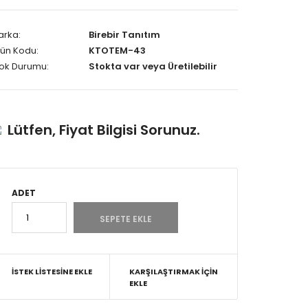
arka:
Birebir Tanıtım
ün Kodu:
KTOTEM-43
tok Durumu:
Stokta var veya Üretilebilir
Lütfen, Fiyat Bilgisi Sorunuz.
ADET
İSTEK LISTESINE EKLE
KARŞILAŞTIRMAK İÇIN
EKLE