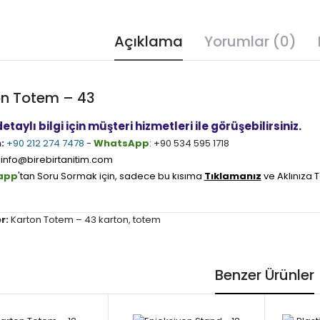
Açıklama
Yorumlar (0)
on Totem – 43
taylı bilgi için müşteri hizmetleri ile görüşebilirsiniz.
:
+90 212 274 7478
-
WhatsApp
:
+90 534 595 1718
info@birebirtanitim.com
app
'tan Soru Sormak için, sadece bu kısıma
Tıklamanız
ve Aklınıza T
r:
Karton Totem – 43 karton
,
totem
Benzer Ürünler