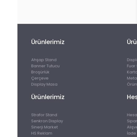
Ürünlerimiz
Ürü
Ahşap Stand
Disp
Banner Tutucu
Fuar
Broşürlük
Kart
Çerçeve
Meta
Display Masa
Örüm
Ürünlerimiz
He
Strafor Stand
Hes
Senkron Display
Sipar
Sinerji Market
Alışv
HS Reklam
İade