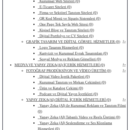
Kurumsal Web Siteleri (0)
E-Ticaret Siteleri (0)
Firma ve Sektörel Tanıtım Siteleri (0)
QR Kod Menü ve Sipariş Sistemleri (0)
One Page Tek Sayfa Web Sitesi (0)
Kişisel Blog ve Tanıtım Siteleri (0)
Dijital Portfolyo ve CV Siteleri (0)
+
-
GRAFİK TASARIM VE DİJİTAL GÖRSEL HİZMETLER (0)
Logo Tasarım Hizmetleri (0)
Kartvizit ve Kurumsal Evrak Tasarımları (0)
Sosyal Medya ve Reklam Görselleri (0)
+
-
MEDYA VE YAPAY ZEKA(AI) İÇERİK HİZMETLERİ (0)
+
-
FOTOĞRAF PRODÜKSİYON VE VİDEO ÜRETİM (0)
Dijital Video İçerik Paketleri (0)
Kurumsal Tanıtım ve Mekan Çekimleri (0)
Ürün ve Katalog Çekimi (0)
Podcast ve Dijital Yayın İçerikleri (0)
+
-
YAPAY ZEKA(AI) DİJİTAL İÇERİK HİZMETLERİ (0)
Yapay Zeka (AI) ile Kurumsal Reklam ve Tanıtım Filmi
(0)
Yapay Zeka (AI) Tabanlı Video ve Reels Üretimi (0)
Yapay Zeka (AI) Seslendirme ve Ses Klonlama
Hizmetleri (0)