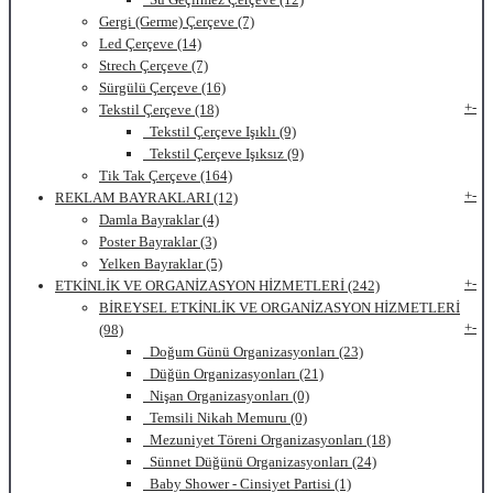
Gergi (Germe) Çerçeve (7)
Led Çerçeve (14)
Strech Çerçeve (7)
Sürgülü Çerçeve (16)
+
-
Tekstil Çerçeve (18)
Tekstil Çerçeve Işıklı (9)
Tekstil Çerçeve Işıksız (9)
Tik Tak Çerçeve (164)
+
-
REKLAM BAYRAKLARI (12)
Damla Bayraklar (4)
Poster Bayraklar (3)
Yelken Bayraklar (5)
+
-
ETKİNLİK VE ORGANİZASYON HİZMETLERİ (242)
BİREYSEL ETKİNLİK VE ORGANİZASYON HİZMETLERİ
+
-
(98)
Doğum Günü Organizasyonları (23)
Düğün Organizasyonları (21)
Nişan Organizasyonları (0)
Temsili Nikah Memuru (0)
Mezuniyet Töreni Organizasyonları (18)
Sünnet Düğünü Organizasyonları (24)
Baby Shower - Cinsiyet Partisi (1)