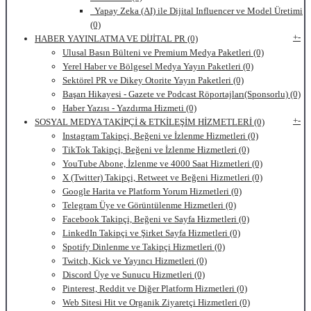
Yapay Zeka (AI) ile Dijital Influencer ve Model Üretimi
(0)
+
-
HABER YAYINLATMA VE DİJİTAL PR (0)
Ulusal Basın Bülteni ve Premium Medya Paketleri (0)
Yerel Haber ve Bölgesel Medya Yayın Paketleri (0)
Sektörel PR ve Dikey Otorite Yayın Paketleri (0)
Başarı Hikayesi - Gazete ve Podcast Röportajları(Sponsorlu) (0)
Haber Yazısı - Yazdırma Hizmeti (0)
+
-
SOSYAL MEDYA TAKİPÇİ & ETKİLEŞİM HİZMETLERİ (0)
Instagram Takipçi, Beğeni ve İzlenme Hizmetleri (0)
TikTok Takipçi, Beğeni ve İzlenme Hizmetleri (0)
YouTube Abone, İzlenme ve 4000 Saat Hizmetleri (0)
X (Twitter) Takipçi, Retweet ve Beğeni Hizmetleri (0)
Google Harita ve Platform Yorum Hizmetleri (0)
Telegram Üye ve Görüntülenme Hizmetleri (0)
Facebook Takipçi, Beğeni ve Sayfa Hizmetleri (0)
LinkedIn Takipçi ve Şirket Sayfa Hizmetleri (0)
Spotify Dinlenme ve Takipçi Hizmetleri (0)
Twitch, Kick ve Yayıncı Hizmetleri (0)
Discord Üye ve Sunucu Hizmetleri (0)
Pinterest, Reddit ve Diğer Platform Hizmetleri (0)
Web Sitesi Hit ve Organik Ziyaretçi Hizmetleri (0)