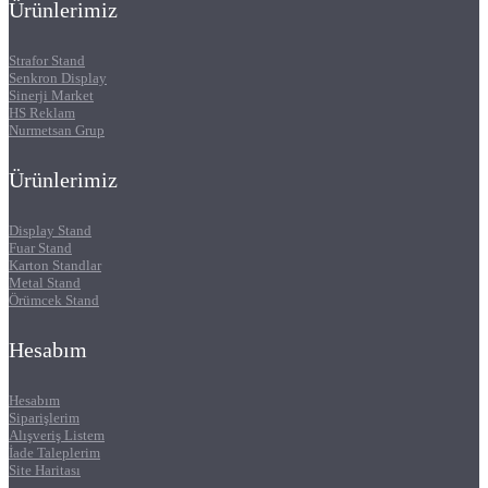
Ürünlerimiz
Strafor Stand
Senkron Display
Sinerji Market
HS Reklam
Nurmetsan Grup
Ürünlerimiz
Display Stand
Fuar Stand
Karton Standlar
Metal Stand
Örümcek Stand
Hesabım
Hesabım
Siparişlerim
Alışveriş Listem
İade Taleplerim
Site Haritası