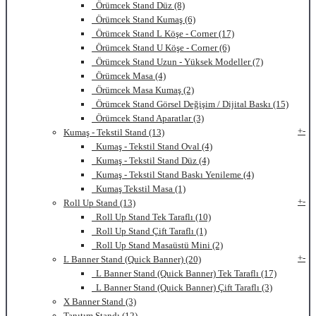
Örümcek Stand Düz (8)
Örümcek Stand Kumaş (6)
Örümcek Stand L Köşe - Corner (17)
Örümcek Stand U Köşe - Corner (6)
Örümcek Stand Uzun - Yüksek Modeller (7)
Örümcek Masa (4)
Örümcek Masa Kumaş (2)
Örümcek Stand Görsel Değişim / Dijital Baskı (15)
Örümcek Stand Aparatlar (3)
+
-
Kumaş - Tekstil Stand (13)
Kumaş - Tekstil Stand Oval (4)
Kumaş - Tekstil Stand Düz (4)
Kumaş - Tekstil Stand Baskı Yenileme (4)
Kumaş Tekstil Masa (1)
+
-
Roll Up Stand (13)
Roll Up Stand Tek Taraflı (10)
Roll Up Stand Çift Taraflı (1)
Roll Up Stand Masaüstü Mini (2)
+
-
L Banner Stand (Quick Banner) (20)
L Banner Stand (Quick Banner) Tek Taraflı (17)
L Banner Stand (Quick Banner) Çift Taraflı (3)
X Banner Stand (3)
Tanıtım Standı (12)