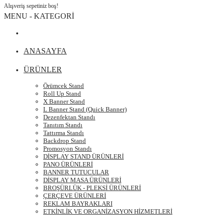
Alışveriş sepetiniz boş!
MENU - KATEGORİ
ANASAYFA
ÜRÜNLER
Örümcek Stand
Roll Up Stand
X Banner Stand
L Banner Stand (Quick Banner)
Dezenfektan Standı
Tanıtım Standı
Tattırma Standı
Backdrop Stand
Promosyon Standı
DİSPLAY STAND ÜRÜNLERİ
PANO ÜRÜNLERİ
BANNER TUTUCULAR
DİSPLAY MASA ÜRÜNLERİ
BROŞÜRLÜK - PLEKSİ ÜRÜNLERİ
ÇERÇEVE ÜRÜNLERİ
REKLAM BAYRAKLARI
ETKİNLİK VE ORGANİZASYON HİZMETLERİ