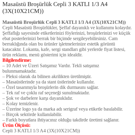
Masaüstü Broşürlük Cepli 3 KATLI 1/3 A4
(3X(10X21CM))
Masaüstü Broşürlük Cepli 3 KATLI 1/3 A4 (3X(10X21CM))
Cepli Masaüstü Broşürlükler, Şeffaf dayanıklı ve kullanımı kolaydır.
Şeffaflığı sayesinde etiketlerinizi föylerinizi, broşürlerinizi ve küçük
ebat posterlerinizi berrak bir biçimde sergileyebilirsiniz. Cam
berraklığında olan bu ürünler işletmelerinize estetik görüntü
katacaktır. Lokanta, kafe, sergi standları gibi yerlerde fiyat listesi,
ürün reklamı, menü gösterimi için idealdir.
Bilgilendirme:
– 10 Adet ve Üzeri Satışımız Vardır. Tekli satışımız
bulunmamaktadır.
– Pleksi olarak da bilinen akrilikten üretilmiştir.
– Masaüstlerinde ya da stant üstlerinde kullanılır.
– Özel tasarımıyla broşürlerin dik durmasını sağlar.
– Tek raf ve çoklu raf seçeneği sunulmaktadır.
– Şok ve darbelere karşı dayanıklıdır.
– Kolay temizlenir.
– Üzerine logo ya da marka adı serigraf veya etiketle basılabilir.
– Birçok sektörde kullanılabilir.
– Farklı boyutlara ihtiyacınız olduğu takdirde üretimi sağlanır.
Ürün Ölçüsü:
Cepli 3 KATLI 1/3 A4 (3X(10X21CM))