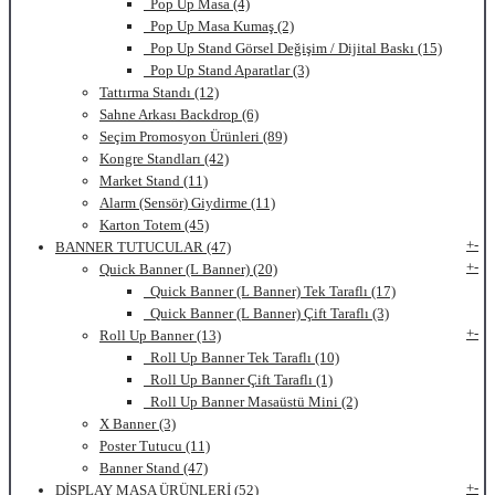
Pop Up Masa (4)
Pop Up Masa Kumaş (2)
Pop Up Stand Görsel Değişim / Dijital Baskı (15)
Pop Up Stand Aparatlar (3)
Tattırma Standı (12)
Sahne Arkası Backdrop (6)
Seçim Promosyon Ürünleri (89)
Kongre Standları (42)
Market Stand (11)
Alarm (Sensör) Giydirme (11)
Karton Totem (45)
+
-
BANNER TUTUCULAR (47)
+
-
Quick Banner (L Banner) (20)
Quick Banner (L Banner) Tek Taraflı (17)
Quick Banner (L Banner) Çift Taraflı (3)
+
-
Roll Up Banner (13)
Roll Up Banner Tek Taraflı (10)
Roll Up Banner Çift Taraflı (1)
Roll Up Banner Masaüstü Mini (2)
X Banner (3)
Poster Tutucu (11)
Banner Stand (47)
+
-
DİSPLAY MASA ÜRÜNLERİ (52)