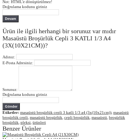
Not:
HTML'e dönüştürülmez!
Doğrulama kodunu giriniz
Devam
Ürün ile ilgili herhangi bir sorunuz var mıdır
Masaüstü Broşürlük Cepli 3 KATLI 1/3 A4
(3X(10X21CM))?
Adınız:
E-Posta Adresiniz:
Sorunuz:
Doğrulama kodunu giriniz
Gönder
Etiketler:
masaüstü broşürlük cepli 3 katli 1/3 a4 (3x(10x21cm))
,
masaüstü
broşürlük cepli
,
masaüstü broşürlük
,
cepli broşürlük
,
masaüstü
,
broşürlük
broşürlük
,
pleksi
,
ürünleri
Benzer Ürünler