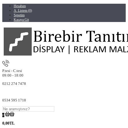
Hesabım
A. Listem (0)
Sepetim
Kasaya Git
P.tesi - C.tesi
09:00 - 18:00
0212 274 7478
0534 595 1718
0
0,00TL