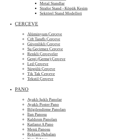
Metal Standlar
Strafor Stand - Köpük Kesim
Sektörel Stand Modelleri
ÇERÇEVE
Alüminyum Çerçeve
Çift Taraflı Çerçeve
Güvenlikli Çerçeve
Su Geçirmez Çerçeve
Renkli Çerçeveler
Gergi (Germe) Çerçeve
Led Çerçeve
Sürgülü Çerçeve
Tik Tak Çerçeve
Tekstil Çerçeve
PANO
Ayaklı Işıklı Panolar
Ayaklı Poster Pano
Bilgilendirme Panoları
İlan Panosu
Kaldırım Panoları
Katlanır A Pano
Menü Panosu
Reklam Dubaları