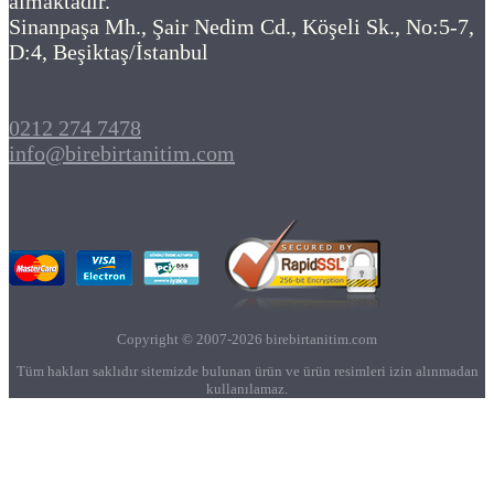
almaktadır.
Sinanpaşa Mh., Şair Nedim Cd., Köşeli Sk., No:5-7,
D:4, Beşiktaş/İstanbul
0212 274 7478
info@birebirtanitim.com
Copyright © 2007-2026 birebirtanitim.com
Tüm hakları saklıdır sitemizde bulunan ürün ve ürün resimleri izin alınmadan
kullanılamaz.