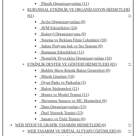
Piknik Organizasyonları (11)
KURUMSAL ETKİNLİK VE ORGANİZASYON HİZMETLERİ
+
-
(61)
Açılış Organizasyonları (0)
AVM Etkinlikleri (24)
Kokteyl Organizasyonu (0)
Sinema ve Reklam Filmi Çekimleri (10)
Sahne Podyum Işık ve Ses Sistemi (0)
Ramazan Etkinlikleri (11)
Nostaljik Yiyecekler Organizasyonları (16)
+
-
ETKİNLİK DESTEK VE GÖSTERİ HİZMETLERİ (83)
Bubble Show Köpük Balon Gösterileri (0)
Müzik Grupları (10)
Oyun Parkı ve Parkurlar (3)
Balon Süslemeleri (21)
Hostes ve Model Temini (11)
Showmen Sunucu ve MC Hizmetleri (0)
Dans Organizasyonları (15)
Özel Yetenek Temini (23)
Sanatçı ve Ünlü Temini (0)
+
-
WEB SİTESİ VE GRAFİK TASARIM HİZMETLERİ (0)
+
-
WEB TASARIM VE DİJİTAL ALTYAPI ÇÖZÜMLERİ (0)