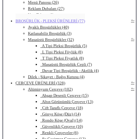
Menü Panosu (26)
Reklam Dubaları (27)
Yazı Tahtası (6)
+
-
BROŞÜRLÜK - PLEKSİ ÜRÜNLERİ (77)
Ayaklı Broşürlükler (40)
Katlanabilir Broşürlük (3)
+
-
Masaüstü Broşürlükler (32)
A Tipi Pleksi Broşürlük (5)
L Tipi Pleksi Föylük (8)
T Tipi Pleksi Fiyatlık (8)
Masaüstü Broşürlük Cepli (7)
Duvar Tipi Broşürlük - Akrilik (4)
Dilek - Şikayet - Bağış Kutusu (4)
+
-
ÇERÇEVE ÜRÜNLERİ (328)
+
-
Alüminyum Çerçeve (102)
Ahşap Desenli Çerçeve (15)
Altın Görünümlü Çerçeve (13)
Çift Taraflı Çerçeve (18)
Gönye Köşe (Düz) (14)
Rondo Köşe (Oval) (14)
Güvenlikli Çerçeve (10)
Renkli Çerçeveler (6)
Su Geçirmez Çerçeve (12)