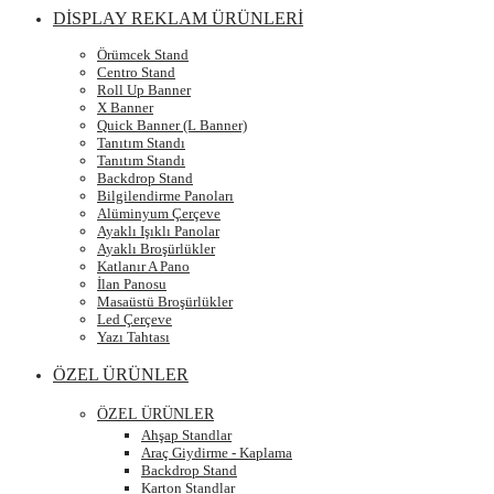
DİSPLAY REKLAM ÜRÜNLERİ
Örümcek Stand
Centro Stand
Roll Up Banner
X Banner
Quick Banner (L Banner)
Tanıtım Standı
Tanıtım Standı
Backdrop Stand
Bilgilendirme Panoları
Alüminyum Çerçeve
Ayaklı Işıklı Panolar
Ayaklı Broşürlükler
Katlanır A Pano
İlan Panosu
Masaüstü Broşürlükler
Led Çerçeve
Yazı Tahtası
ÖZEL ÜRÜNLER
ÖZEL ÜRÜNLER
Ahşap Standlar
Araç Giydirme - Kaplama
Backdrop Stand
Karton Standlar