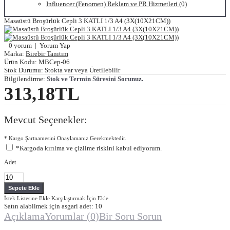
Influencer (Fenomen) Reklam ve PR Hizmetleri (0)
Masaüstü Broşürlük Cepli 3 KATLI 1/3 A4 (3X(10X21CM))
0 yorum
|
Yorum Yap
Marka:
Birebir Tanıtım
Ürün Kodu:
MBCep-06
Stok Durumu:
Stokta var veya Üretilebilir
Bilgilendirme:
Stok ve Termin Süresini Sorunuz.
313,18TL
Mevcut Seçenekler:
* Kargo Şartnamesini Onaylamanız Gerekmektedir.
*Kargoda kırılma ve çizilme riskini kabul ediyorum.
Adet
İstek Listesine Ekle
Karşılaştırmak İçin Ekle
Satın alabilmek için asgari adet: 10
Açıklama
Yorumlar (0)
Bir Soru Sorun