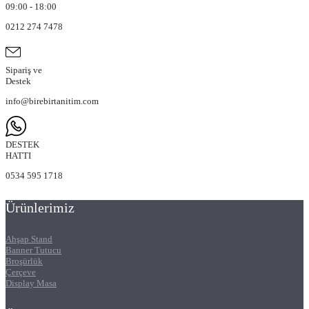
09:00 - 18:00
0212 274 7478
Sipariş ve
Destek
info@birebirtanitim.com
DESTEK
HATTI
0534 595 1718
Ürünlerimiz
Ahşap Stand
Banner Tutucu
Broşürlük
Çerçeve
Display Masa