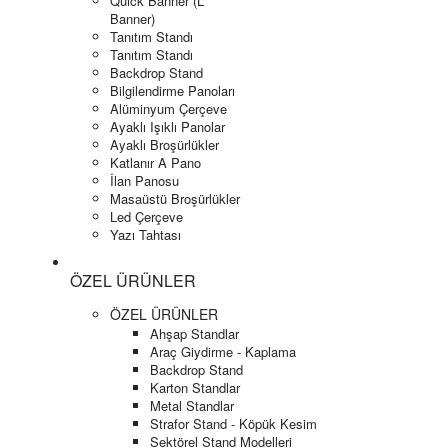
Quick Banner (L
Banner)
Tanıtım Standı
Tanıtım Standı
Backdrop Stand
Bilgilendirme Panoları
Alüminyum Çerçeve
Ayaklı Işıklı Panolar
Ayaklı Broşürlükler
Katlanır A Pano
İlan Panosu
Masaüstü Broşürlükler
Led Çerçeve
Yazı Tahtası
ÖZEL ÜRÜNLER
ÖZEL ÜRÜNLER
Ahşap Standlar
Araç Giydirme - Kaplama
Backdrop Stand
Karton Standlar
Metal Standlar
Strafor Stand - Köpük Kesim
Sektörel Stand Modelleri