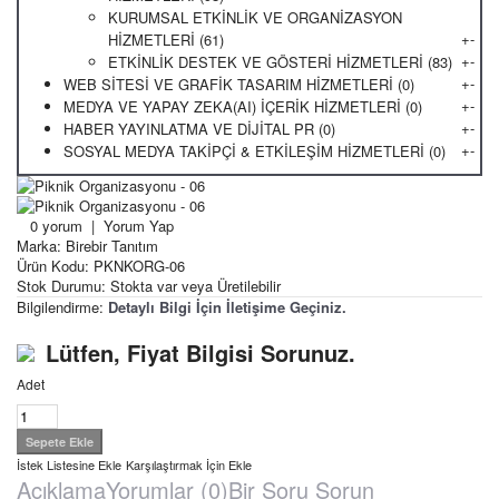
KURUMSAL ETKİNLİK VE ORGANİZASYON
+
-
HİZMETLERİ (61)
+
-
ETKİNLİK DESTEK VE GÖSTERİ HİZMETLERİ (83)
+
-
WEB SİTESİ VE GRAFİK TASARIM HİZMETLERİ (0)
+
-
MEDYA VE YAPAY ZEKA(AI) İÇERİK HİZMETLERİ (0)
+
-
HABER YAYINLATMA VE DİJİTAL PR (0)
+
-
SOSYAL MEDYA TAKİPÇİ & ETKİLEŞİM HİZMETLERİ (0)
0 yorum
|
Yorum Yap
Marka:
Birebir Tanıtım
Ürün Kodu:
PKNKORG-06
Stok Durumu:
Stokta var veya Üretilebilir
Bilgilendirme:
Detaylı Bilgi İçin İletişime Geçiniz.
Lütfen, Fiyat Bilgisi Sorunuz.
Adet
İstek Listesine Ekle
Karşılaştırmak İçin Ekle
Açıklama
Yorumlar (0)
Bir Soru Sorun