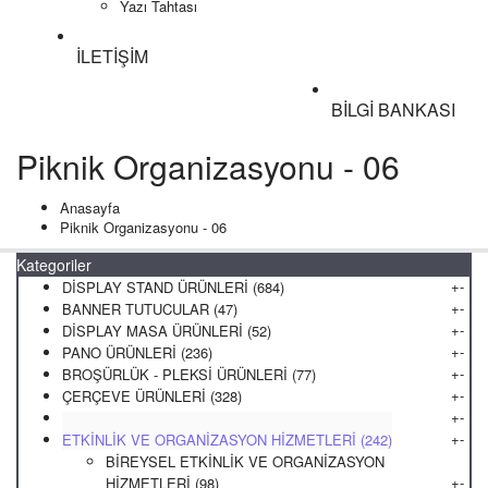
Yazı Tahtası
İLETİŞİM
BİLGİ BANKASI
Piknik Organizasyonu - 06
Anasayfa
Piknik Organizasyonu - 06
Kategoriler
+
-
DİSPLAY STAND ÜRÜNLERİ (684)
+
-
BANNER TUTUCULAR (47)
+
-
DİSPLAY MASA ÜRÜNLERİ (52)
+
-
PANO ÜRÜNLERİ (236)
+
-
BROŞÜRLÜK - PLEKSİ ÜRÜNLERİ (77)
+
-
ÇERÇEVE ÜRÜNLERİ (328)
+
-
REKLAM BAYRAKLARI (12)
+
-
ETKİNLİK VE ORGANİZASYON HİZMETLERİ (242)
BİREYSEL ETKİNLİK VE ORGANİZASYON
+
-
HİZMETLERİ (98)