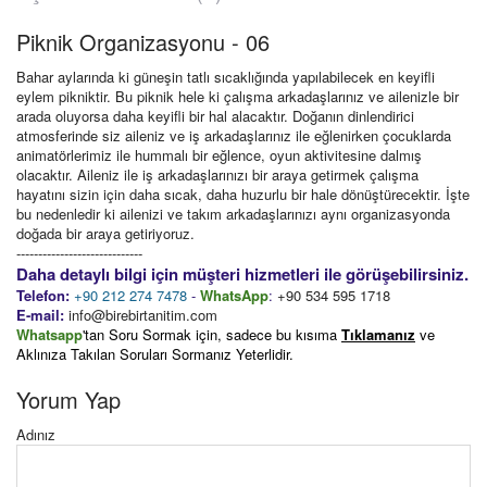
Piknik Organizasyonu - 06
Bahar aylarında ki güneşin tatlı sıcaklığında yapılabilecek en keyifli
eylem pikniktir. Bu piknik hele ki çalışma arkadaşlarınız ve ailenizle bir
arada oluyorsa daha keyifli bir hal alacaktır. Doğanın dinlendirici
atmosferinde siz aileniz ve iş arkadaşlarınız ile eğlenirken çocuklarda
animatörlerimiz ile hummalı bir eğlence, oyun aktivitesine dalmış
olacaktır. Aileniz ile iş arkadaşlarınızı bir araya getirmek çalışma
hayatını sizin için daha sıcak, daha huzurlu bir hale dönüştürecektir. İşte
bu nedenledir ki ailenizi ve takım arkadaşlarınızı aynı organizasyonda
doğada bir araya getiriyoruz.
-----------------------------
Daha detaylı bilgi için müşteri hizmetleri ile görüşebilirsiniz.
Telefon:
+90 212 274 7478
-
WhatsApp
:
+90 534 595 1718
E-mail:
info@birebirtanitim.com
Whatsapp
'tan Soru Sormak için, sadece bu kısıma
Tıklamanız
ve
Aklınıza Takılan Soruları Sormanız Yeterlidir.
Yorum Yap
Adınız