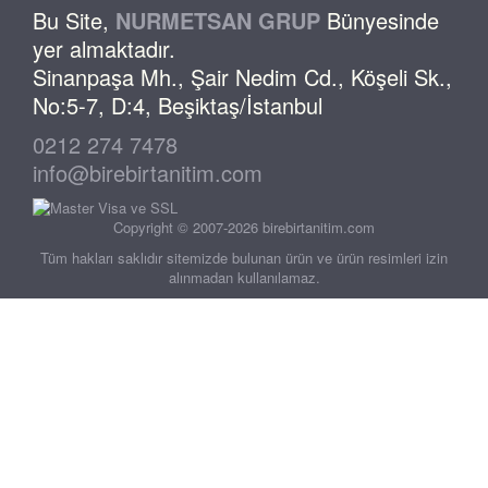
Bu Site,
NURMETSAN GRUP
Bünyesinde
yer almaktadır.
Sinanpaşa Mh., Şair Nedim Cd., Köşeli Sk.,
No:5-7, D:4, Beşiktaş/İstanbul
0212 274 7478
info@birebirtanitim.com
Copyright © 2007-2026 birebirtanitim.com
Tüm hakları saklıdır sitemizde bulunan ürün ve ürün resimleri izin
alınmadan kullanılamaz.