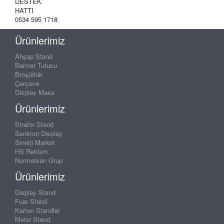
DESTEK
HATTI
0534 595 1718
Ürünlerimiz
Ahşap Stand
Banner Tutucu
Broşürlük
Çerçeve
Display Masa
Ürünlerimiz
Strafor Stand
Senkron Display
Sinerji Market
HS Reklam
Nurmetsan Grup
Ürünlerimiz
Display Stand
Fuar Stand
Karton Standlar
Metal Stand