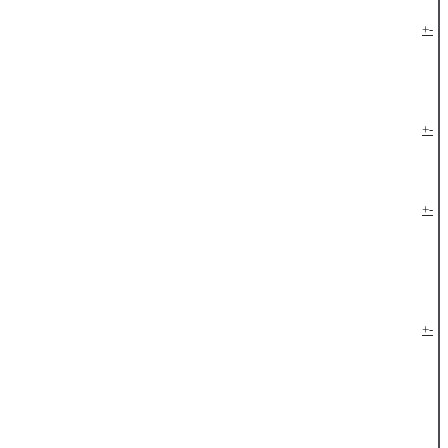
+
-
+
-
+
-
+
-