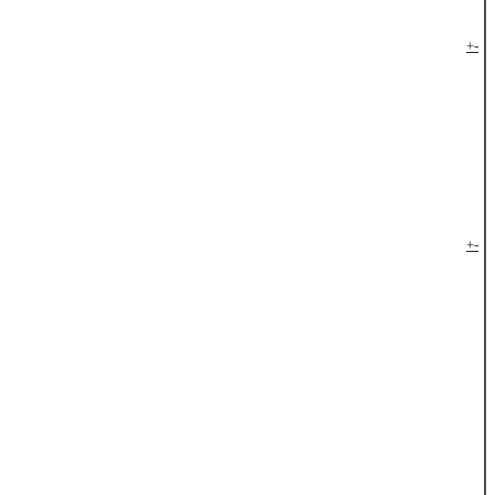
+
-
+
-