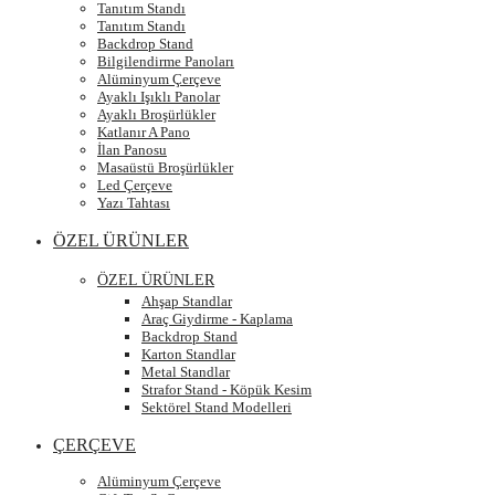
Tanıtım Standı
Tanıtım Standı
Backdrop Stand
Bilgilendirme Panoları
Alüminyum Çerçeve
Ayaklı Işıklı Panolar
Ayaklı Broşürlükler
Katlanır A Pano
İlan Panosu
Masaüstü Broşürlükler
Led Çerçeve
Yazı Tahtası
ÖZEL ÜRÜNLER
ÖZEL ÜRÜNLER
Ahşap Standlar
Araç Giydirme - Kaplama
Backdrop Stand
Karton Standlar
Metal Standlar
Strafor Stand - Köpük Kesim
Sektörel Stand Modelleri
ÇERÇEVE
Alüminyum Çerçeve