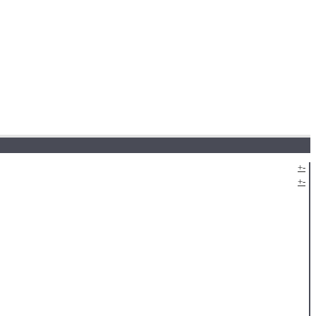
+
-
+
-