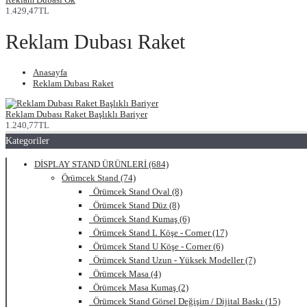
1.429,47TL
Reklam Dubası Raket
Anasayfa
Reklam Dubası Raket
Reklam Dubası Raket Başlıklı Bariyer
1.240,77TL
Kategoriler
DİSPLAY STAND ÜRÜNLERİ (684)
Örümcek Stand (74)
Örümcek Stand Oval (8)
Örümcek Stand Düz (8)
Örümcek Stand Kumaş (6)
Örümcek Stand L Köşe - Corner (17)
Örümcek Stand U Köşe - Corner (6)
Örümcek Stand Uzun - Yüksek Modeller (7)
Örümcek Masa (4)
Örümcek Masa Kumaş (2)
Örümcek Stand Görsel Değişim / Dijital Baskı (15)