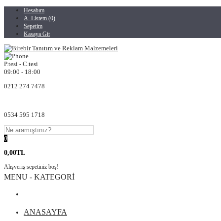
Hesabım
A. Listem (0)
Sepetim
Kasaya Git
P.tesi - C.tesi
09:00 - 18:00
0212 274 7478
0534 595 1718
0
0,00TL
Alışveriş sepetiniz boş!
MENU - KATEGORİ
ANASAYFA