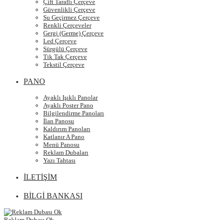
Çift Taraflı Çerçeve
Güvenlikli Çerçeve
Su Geçirmez Çerçeve
Renkli Çerçeveler
Gergi (Germe) Çerçeve
Led Çerçeve
Sürgülü Çerçeve
Tik Tak Çerçeve
Tekstil Çerçeve
PANO
Ayaklı Işıklı Panolar
Ayaklı Poster Pano
Bilgilendirme Panoları
İlan Panosu
Kaldırım Panoları
Katlanır A Pano
Menü Panosu
Reklam Dubaları
Yazı Tahtası
İLETİŞİM
BİLGİ BANKASI
Reklam Dubası Ok