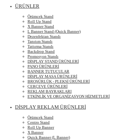
ÜRÜNLER
Örümcek Stand
Roll Up Stand
X Banner Stand
L Banner Stand (Quick Banner)
Dezenfektan Standı
Tanıtım Standı
Tattırma Standı
Backdrop Stand
Promosyon Standı
DİSPLAY STAND ÜRÜNLERİ
PANO ÜRÜNLERİ
BANNER TUTUCULAR
DİSPLAY MASA ÜRÜNLERİ
BROŞÜRLÜK - PLEKSİ ÜRÜNLERİ
ÇERÇEVE ÜRÜNLERİ
REKLAM BAYRAKLARI
ETKİNLİK VE ORGANİZASYON HİZMETLERİ
DİSPLAY REKLAM ÜRÜNLERİ
Örümcek Stand
Centro Stand
Roll Up Banner
X Banner
Quick Banner (L Banner)